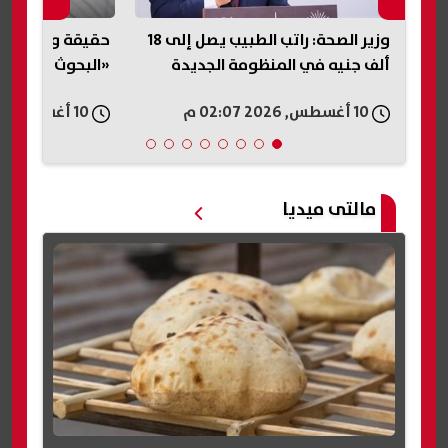
وزير الصحة: راتب الطبيب يصل إلى 18
حقيقة وقوع زلزال في مصر اليوم..
«التبرعات للمصر
«البحوث الفلكية» تحسم الجدل
بهية تصدر بيانا 
خدماتها العلاجية
10 أغسطس, 2026 02:04 م
10 أغسطس, 2026 02:02 م
مالتى ميديا