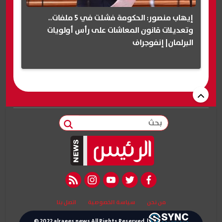
إيهاب منصور: الحكومة فشلت في 5 ملفات..
وتعديلات قانون المعاشات على رأس أولويات
البرلمان| إنفوجراف
بحث
rss feed
instagram
youtube
twitter
facebook
من نحن
سياسة الخصوصية
اتصل بنا
© 2022 alraees news All Rights Reserved. |