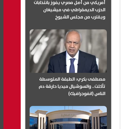
أمريكي من أصل مصري يفوز بانتخابات
الحزب الديمقراطي في ميشيغان
ويقترب من مجلس الشيوخ
(انفوجرافيك)
مصطفى بكري: الطبقة المتوسطة
تآكلت.. والسوشيال ميديا حارقة دم
الناس (انفوجرافيك)