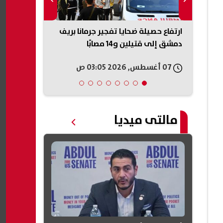
ناطق في
ارتفاع حصيلة ضحايا تفجير جرمانا بريف
تفاعل واسع م
رف على
دمشق إلى قتيلين و14 مصابًا
أسرة لرعاية 
استكمال تعل
07 أغسطس, 2026 03:05 ص
07 أغسطس, 2026 02:57 ص
مالتى ميديا