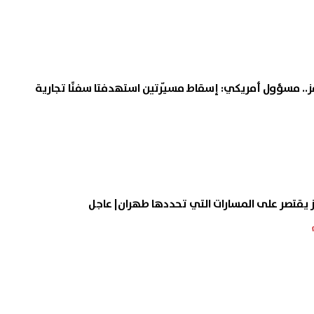
 مسؤول أمريكي: إسقاط مسيّرتين استهدفتا سفنًا تجارية
 يقتصر على المسارات التي تحددها طهران| عاجل