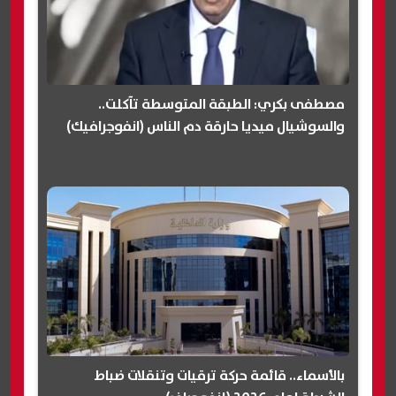
مصطفى بكري: الطبقة المتوسطة تآكلت..
والسوشيال ميديا حارقة دم الناس (انفوجرافيك)
بالأسماء.. قائمة حركة ترقيات وتنقلات ضباط