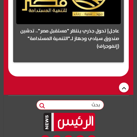
عاجل| تحول جذري ينتظر "مستقبل مصر".. تدشين
صندوق سيادي وجهاز لـ"التنمية المستدامة"
(إنفوجراف)
بحث