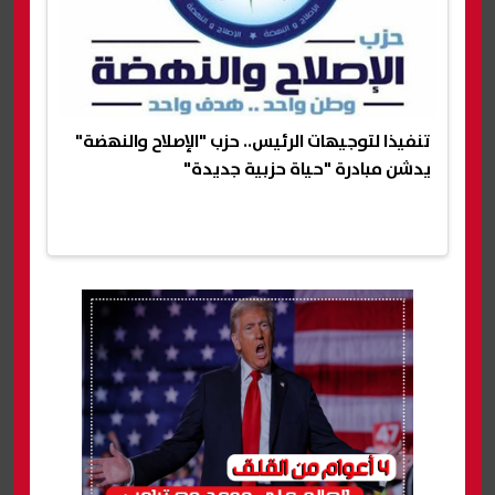
تنفيذا لتوجيهات الرئيس.. حزب "الإصلاح والنهضة"
يدشن مبادرة "حياة حزبية جديدة"