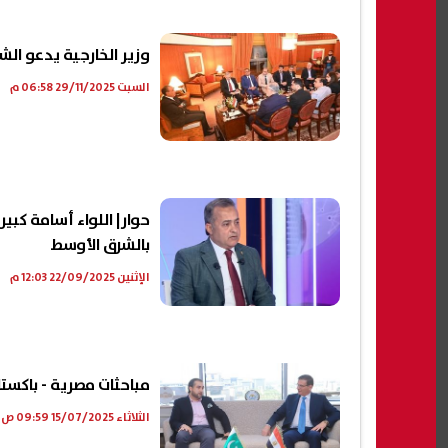
وزير الخارجية يدعو الش
السبت 29/11/2025 06:58 م
حوار| اللواء أسامة كب
بالشرق الأوسط
الإثنين 22/09/2025 12:03 م
مباحثات مصرية - باكستا
الثلاثاء 15/07/2025 09:59 ص