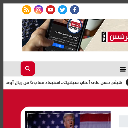
rss feed
instagram
youtube
twitter
facebook
 على أعتاب سيلتيك.. استبعاد مفاجئ من ريال أوفييدو يمهد لرحي