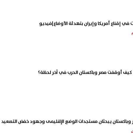
عبد المجيد يحتفل بزفافه..
6 ملايين دولار و20% من 
ي إقناع أمريكا وإيران بتهدئة الأوضاع|فيديو
وهات رقص مدافع الزمالك
تفاصيل عرض الزمالك لبيع خوان 
بق تشعل السوشيال ميديا
إلى شباب الأهلي
08 أغسطس, 2026 03:41 ص
 كيف أوقفت مصر وباكستان الحرب في آخر لحظة؟
صر وباكستان يبحثان مستجدات الوضع الإقليمى وجهود خفض التصعيد