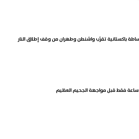
اطة باكستانية تقرّب واشنطن وطهران من وقف إطلاق النار