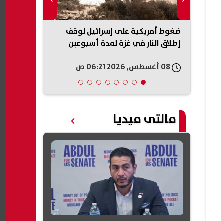
إعادة البيع..
ضغوط أمريكية على إسرائيل لوقف
«عار وطني»..
بيزيرا
إطلاق النار في غزة لمدة أسبوعين
على حكم وقف 
البيت الأبيض
08 أغسطس, 2026 06:21 ص
08 أغسطس, 2026 05:54 ص
مالتى ميديا