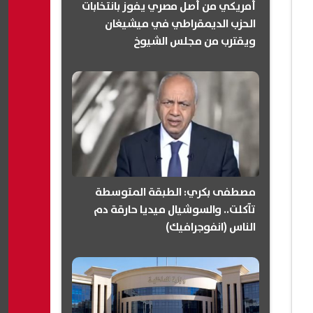
أمريكي من أصل مصري يفوز بانتخابات
الحزب الديمقراطي في ميشيغان
ويقترب من مجلس الشيوخ
(انفوجرافيك)
مصطفى بكري: الطبقة المتوسطة
تآكلت.. والسوشيال ميديا حارقة دم
الناس (انفوجرافيك)