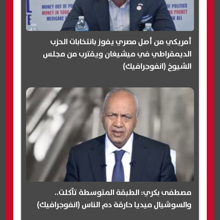
أمريكي من أصل مصري يفوز بانتخابات الحزب
الديمقراطي في ميشيغان ويقترب من مجلس
الشيوخ (انفوجرافيك)
مصطفى بكري: الطبقة المتوسطة تآكلت..
والسوشيال ميديا حارقة دم الناس (انفوجرافيك)