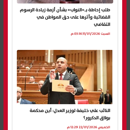
طلب إحاطة بـ«النواب» بشأن أزمة زيادة الرسوم
القضائية وأثرها على حق المواطن في
التقاضي
السبت 31/01/2026 03:14 م
النائب علي خليفة لوزير العدل: أين محكمة
بولاق الدكرور؟
الخميس 22/01/2026 12:29 م