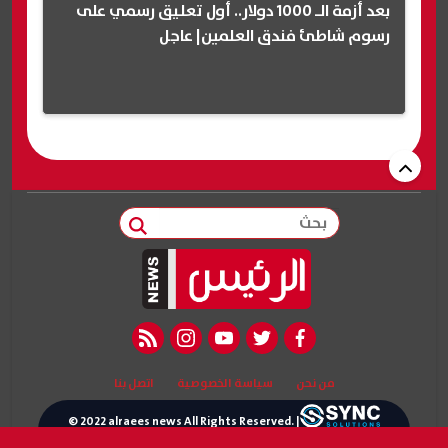
بعد أزمة الـ 1000 دولار.. أول تعليق رسمي على
رسوم شاطئ فندق العلمين| عاجل
بحث
rss feed
instagram
youtube
twitter
facebook
من نحن
سياسة الخصوصية
اتصل بنا
© 2022 alraees news All Rights Reserved. |