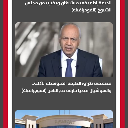
الديمقراطي في ميشيغان ويقترب من مجلس
الشيوخ (انفوجرافيك)
مصطفى بكري: الطبقة المتوسطة تآكلت..
والسوشيال ميديا حارقة دم الناس (انفوجرافيك)