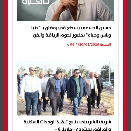
حسين الجسمي يسطع في رمضان بـ "دنيا
وناس وحياه" بحضور نجوم الرياضة والفن
الجمعة 20/02/2026 06:41 م
شريف الشربيني يتابع تنفيذ الوحدات السكنية
والمرافق بمشروع «مارينا 8»