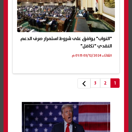
"النواب" يوافق على شروط استمرار صرف الدعم
النقدي "تكافل"
الثلاثاء 03/12/2024 01:15 م
3
2
1