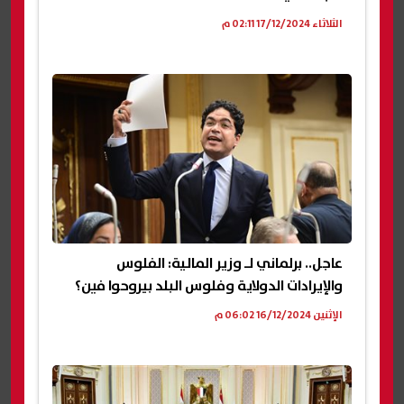
الثلاثاء 17/12/2024 02:11 م
عاجل.. برلماني لـ وزير المالية: الفلوس
والإيرادات الدولاية وفلوس البلد بيروحوا فين؟
الإثنين 16/12/2024 06:02 م