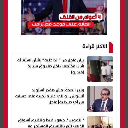
الأكثر قراءة
بيان عاجل من “الداخلية” بشأن استغاثة
شاب مختطف داخل صندوق سيارة
(فيديو)
وزير الصحة: مش هقدر أستورد
أنسولين.. واللي عايزه يجيبه على حسابه
من أي صيدلية| عاجل
"التموين": جهود ضبط وتنظيم أسواق
الذهب تتم بالتنسيق المستمر مع