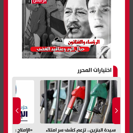
اختيارات المحرر
ء
«الإصلاح والنهضة»: علم مصر ليس