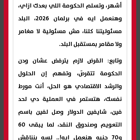
أشهر، وتسلم الحكومة اللي بعدك ازاي،
وهنعمل ايه في برلمان 2026، البلد
مسئوليتنا كلنا، مش مسئولية لا مغامر
ولا مقامر بمستقبل البلد.
وتابع: القرض لازم يترفض عشان ودن
الحكومة تتقرصّ، وتفهم إن الحلول
والرشد الاقتصادي هو الحل، أنت مورط
نفسك، هتستمر في العملية دي لحد
فين، شايفين الدولار وصل لفين باسم
التعويم وصندوق النقد، لما يبقى 60
و70 جنيه هنعمل ايه!.. لسه بنناقش