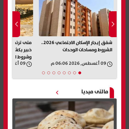
شقق إيجار الإسكان الاجتماعي 2026..
متى ترتفع أسعار 
الشروط ومساحات الوحدات
خبير يكشف موعد
وشروط القفزة ال
09 أغسطس, 2026 06:06 م
09 أغسطس, 2026 06:01 م
مالتى ميديا