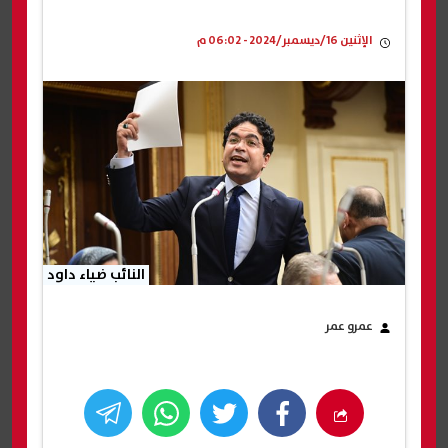
الإثنين 16/ديسمبر/2024 - 06:02 م
النائب ضياء داود
عمرو عمر