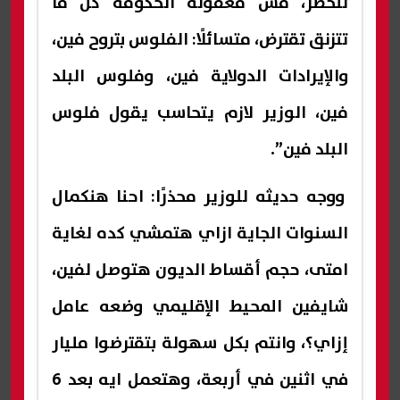
للخطر، مش معقولة الحكومة كل ما
تتزنق تقترض، متسائلًا: الفلوس بتروح فين،
والإيرادات الدولاية فين، وفلوس البلد
فين، الوزير لازم يتحاسب يقول فلوس
البلد فين”.
ووجه حديثه للوزير محذرًا: احنا هنكمال
السنوات الجاية ازاي هتمشي كده لغاية
امتى، حجم أقساط الديون هتوصل لفين،
شايفين المحيط الإقليمي وضعه عامل
إزاي؟، وانتم بكل سهولة بتقترضوا مليار
في اثنين في أربعة، وهتعمل ايه بعد 6