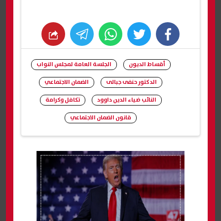
whats
twitter
facebook
أقساط الديون
الجلسة العامة لمجلس النواب
الدكتور حنفى جبالى
الضمان الاجتماعي
النائب ضياء الدين داوود
تكافل وكرامة
قانون الضمان الاجتماعي
شارك