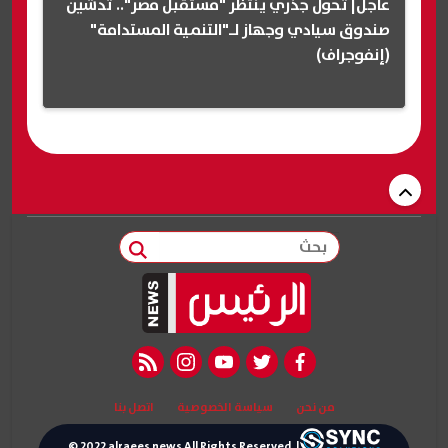
عاجل| تحول جذري ينتظر "مستقبل مصر".. تدشين
صندوق سيادي وجهاز لـ"التنمية المستدامة"
(إنفوجراف)
بحث
rss feed
instagram
youtube
twitter
facebook
من نحن
سياسة الخصوصية
اتصل بنا
© 2022 alraees news All Rights Reserved. |