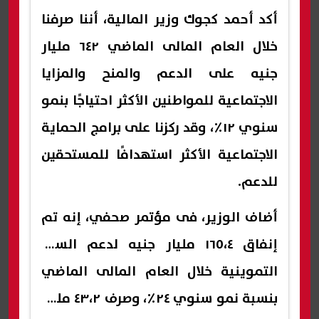
أكد أحمد كجوك وزير المالية، أننا صرفنا
خلال العام المالى الماضي ٦٤٢ مليار
جنيه على الدعم والمنح والمزايا
الاجتماعية للمواطنين الأكثر احتياجًا بنمو
سنوي ١٢٪، وقد ركزنا على برامج الحماية
الاجتماعية الأكثر استهدافًا للمستحقين
للدعم.
أضاف الوزير، فى مؤتمر صحفي، إنه تم
إنفاق ١٦٥،٤ مليار جنيه لدعم السلع
التموينية خلال العام المالى الماضي
بنسبة نمو سنوي ٢٤٪، وصرف ٤٣،٢ مليار