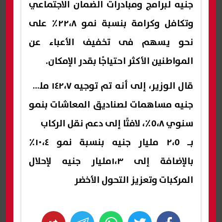
جنيه لبرامج ومبادرات الضمان الاجتماعي
وتكافل وكرامة بنسبة نمو ٢٢،٨٪ على
نحو يسهم فى تخفيف الأعباء عن
المواطنين الأكثر احتياجًا بقدر الإمكان.
قال الوزير، إلى أنه تم توجيه ١٤٢،٧ مليار
جنيه مساهمات لصناديق المعاشات بنمو
سنوي ٥،٨٪، لافتًا إلى دعم نقل الركاب
بـ ٢،٥ مليار جنيه بنسبة نمو ١٠،٤٪
بالإضافة إلى ١،٣مليار جنيه لإحلال
المركبات وتعزيز التحول الأخضر