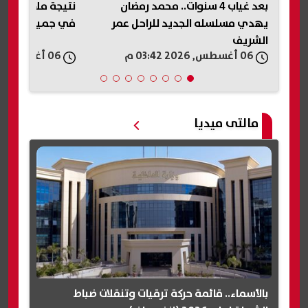
ام
بعد غياب 4 سنوات.. محمد رمضان
يهدي مسلسله الجديد للراحل عمر
في جميع المحاف
الشريف
06 أغسطس, 2026 03:42 م
06 أغسطس, 2026 03:28 م
مالتى ميديا
بالأسماء.. قائمة حركة ترقيات وتنقلات ضباط