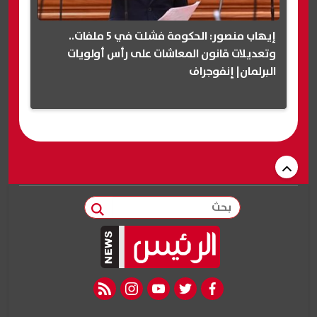
إيهاب منصور: الحكومة فشلت في 5 ملفات..
وتعديلات قانون المعاشات على رأس أولويات
البرلمان| إنفوجراف
بحث
rss feed
instagram
youtube
twitter
facebook