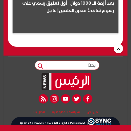
بعد أزمة الـ 1000 دولار.. أول تعليق رسمي على
رسوم شاطئ فندق العلمين| عاجل
بحث
rss feed
instagram
youtube
twitter
facebook
من نحن
سياسة الخصوصية
اتصل بنا
© 2022 alraees news All Rights Reserved. |