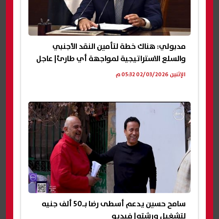
مدبولي: هناك خطة لتأمين النقد الأجنبي
والسلع الاستراتيجية لمواجهة أي طارئ| عاجل
الإثنين 02/03/2026 05:32 م
سامح حسين يدعم أسطى رضا بـ50 ألف جنيه
لتشغيل ورشته| فيديو