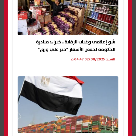
شو إعلامي وغياب الرقابة.. خبراء: مبادرة
الحكومة لخفض الأسعار "حبر علي ورق"
السبت 02/08/2025 04:47 م