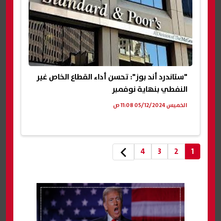
"ستاندرد أند بوز": تحسن أداء القطاع الخاص غير
النفطي بنهاية نوفمبر
الخميس 05/12/2024 11:08 ص
4
3
2
1