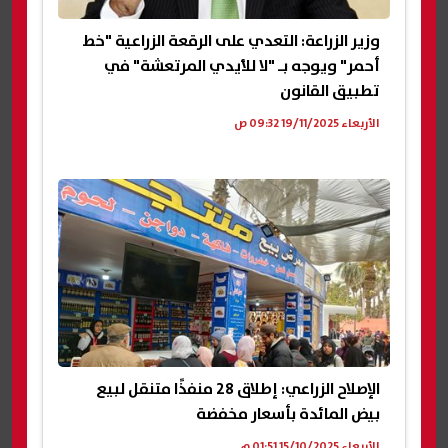
وزير الزراعة: التعدي على الرقعة الزراعية "خط
أحمر" ويوجه بـ "لا للأيدي المرتعشة" في
تطبيق القانون
الأربعاء 19/11/2025 09:32 ص
الإصلاح الزراعي: إطلاق 28 منفذًا متنقل لبيع
بيض المائدة بأسعار مخفضة
الأربعاء 15/10/2025 01:51 م