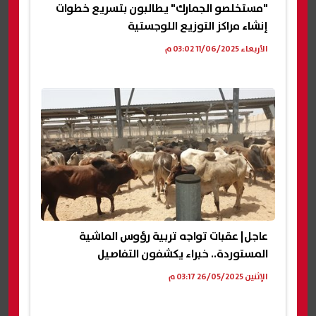
"مستخلصو الجمارك" يطالبون بتسريع خطوات
إنشاء مراكز التوزيع اللوجستية
الأربعاء 11/06/2025 03:02 م
عاجل| عقبات تواجه تربية رؤوس الماشية
المستوردة.. خبراء يكشفون التفاصيل
الإثنين 26/05/2025 03:17 م