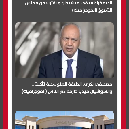
الديمقراطي في ميشيغان ويقترب من مجلس
الشيوخ (انفوجرافيك)
مصطفى بكري: الطبقة المتوسطة تآكلت..
والسوشيال ميديا حارقة دم الناس (انفوجرافيك)