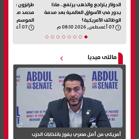
طرابزون سبور ينهي إجراءات قيد
ح
دمة
محمد صلاح رسميًا قبل انطلاق
التقديم والفئات 
الموسم
بالسفر
07 أغسطس, 2026 08:06 م
07 أغسطس, 2026 07:50 م
مالتى ميديا
أمريكي من أصل مصري يفوز بانتخابات الحزب