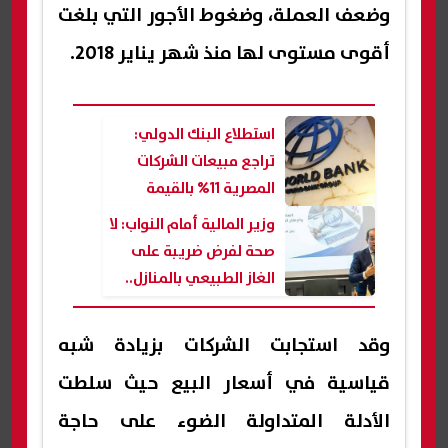
وضعف العملة، وضغوط الأجور التي بلغت
أقوى مستوى لها منذ شهر يناير 2018.
استطلاع البنك الدولي:
تراجع مبيعات الشركات
المصرية 11% بالقيمة
الحقيقية وزيادة الاعتماد
وزير المالية أمام النواب: لا
على التمويل الذاتي
صحة لفرض ضريبة على
الغاز الطبيعي بالمنازل..
تُطبق على الشركات فقط
وقد استجابت الشركات بزيادة شبه
قياسية في أسعار البيع حيث سلطت
الأدلة المتداولة الضوء على حاجة