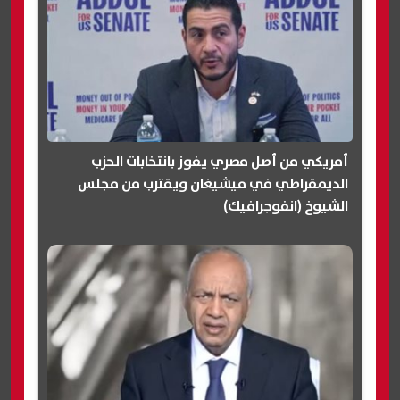
أمريكي من أصل مصري يفوز بانتخابات الحزب
الديمقراطي في ميشيغان ويقترب من مجلس
الشيوخ (انفوجرافيك)