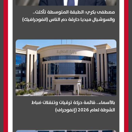
مصطفى بكري: الطبقة المتوسطة تآكلت..
والسوشيال ميديا حارقة دم الناس (انفوجرافيك)
بالأسماء.. قائمة حركة ترقيات وتنقلات ضباط
الشرطة لعام 2026 (إنفوجراف)