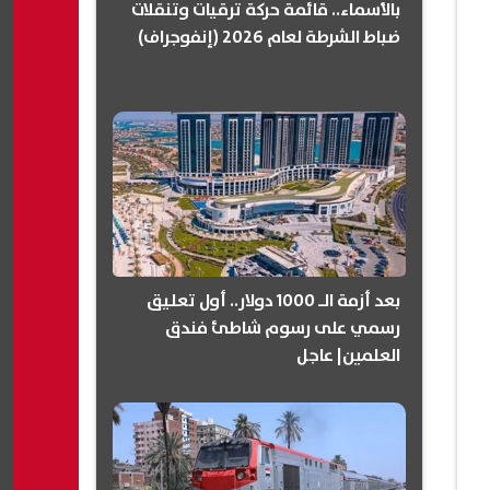
بالأسماء.. قائمة حركة ترقيات وتنقلات
ضباط الشرطة لعام 2026 (إنفوجراف)
بعد أزمة الـ 1000 دولار.. أول تعليق
رسمي على رسوم شاطئ فندق
العلمين| عاجل