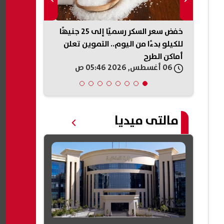
 تكشف
خفض سعر السكر رسميًا إلى 25 جنيهًا
ة
للكيلو بدءًا من اليوم.. التموين تعلن
تُحبط مخططًا 
أماكن الطرح
بالمخدرات في
06 أغسطس, 2026 05:46 ص
06 أغسطس, 2026 05:41 ص
مالتى ميديا