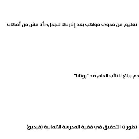
 أسرية مروعة بالإسكندرية..
لا تتجاهل هذا الأمر.. الكهرباء
ول تعليق من فدوى مواهب بعد إثارتها للجدل:«أنا مش من أمهات
يطعن والده حتى الموت ويصيب
مخاطر استخدام الشواحن التالف
ته وشقيقه
06 أغسطس, 2026 03:26 ص
ببلاغ للنائب العام ضد "روتانا"
 تطورات التحقيق في قضية المدرسة الألمانية (فيديو)