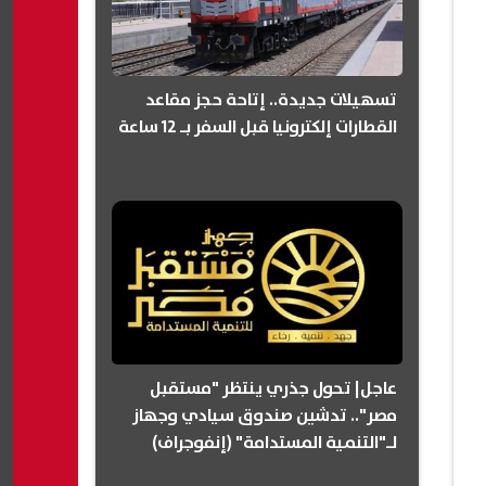
تسهيلات جديدة.. إتاحة حجز مقاعد
القطارات إلكترونيا قبل السفر بـ 12 ساعة
عاجل| تحول جذري ينتظر "مستقبل
مصر".. تدشين صندوق سيادي وجهاز
لـ"التنمية المستدامة" (إنفوجراف)