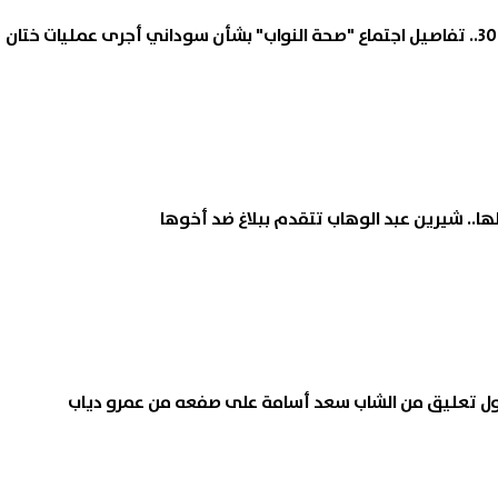
عاجل| بمبالغ تصل لـ3000.. تفاصيل اجتماع "صحة النواب" بشأن سوداني أجرى عمليات ختان
لها.. شيرين عبد الوهاب تتقدم ببلاغ ضد أخوها
.. أول تعليق من الشاب سعد أسامة على صفعه من عمرو دياب