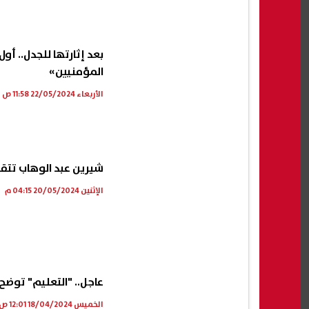
 لندن.. إصابة
ترامب: أفضل الاتفاق مع إيران.. لكننا
جريمة
بعد إثارتها للجدل.. أ
مستعدون لتوجيه هجوم غير
شاب 
المؤمنيين»
مسبوق إذا فشلت المفاوضات
والد
06 أغسطس, 2026 03:49 ص
06 أغسطس, 2026 03:38 ص
الأربعاء 22/05/2024 11:58 ص
شيرين عبد الوهاب تتقدم 
الإثنين 20/05/2024 04:15 م
عاجل.. "التعليم" توضح
الخميس 18/04/2024 12:01 ص