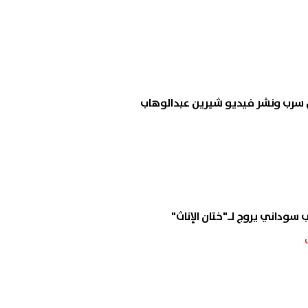
من سرب ونشر فيديو شيرين عبدالوهاب
 سوداني يروج لـ"ختان الإناث"