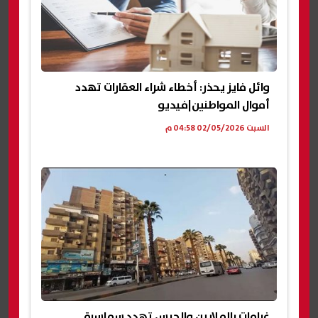
وائل فايز يحذر: أخطاء شراء العقارات تهدد
أموال المواطنين|فيديو
السبت 02/05/2026 04:58 م
غرامات بالملايين والحبس تهدد سماسرة