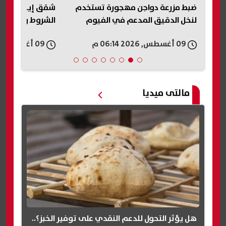
 نتيجة
ضبط مزرعة دواجن مهجورة تستخدم
ة
لنخل الدقيق المدعم في الفيوم
الشروط ومساحات
09 أغسطس, 2026 06:14 م
09 أغسطس, 2026 06:06 م
مالتى ميديا
هل يؤثر التحول للدعم النقدي على توفير الخبز؟..