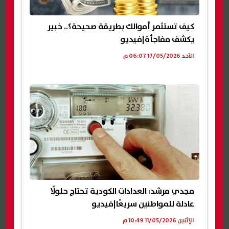
كيف تستثمر أموالك بطريقة صحيحة؟.. خبير
يكشف مفاجأة|فيديو
الأحد 17/05/2026 06:07 م
مجدي مرشد: العدادات الكودية تحتاج حلولًا
عادلة للمواطنين سريعًا|فيديو
الإثنين 11/05/2026 10:49 م