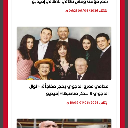
دعم مؤقت ومش نهائي للأهالي|فيديو
الثلاثاء 09/06/2026 06:23 م
محامي عمرو الدجوي يفجر مفاجأة: «نوال
الدجوي لا تتذكر مناصبها»|فيديو
الإثنين 01/06/2026 10:09 م