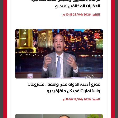
العقارات المخالفين|فيديو
الإثنين 27/04/2026 10:18 م
عمرو أديب: الدولة مش واقفة.. مشروعات
واستثمارات في كل حتة|فيديو
السبت 18/04/2026 11:06 م