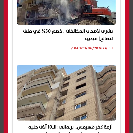
بشرى لأصحاب المخالفات.. خصم 50% في ملف
لتصالح| فيديو
السبت 13/06/2026 04:32 م
أزمة كفر طهرمس.. برلماني: الـ10 آلاف جنيه