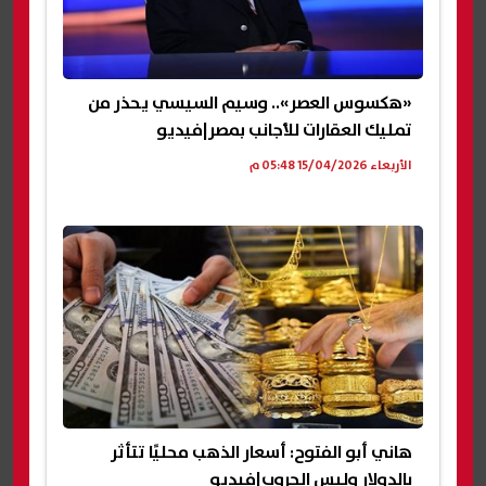
«هكسوس العصر».. وسيم السيسي يحذر من
تمليك العقارات للأجانب بمصر|فيديو
الأربعاء 15/04/2026 05:48 م
هاني أبو الفتوح: أسعار الذهب محليًا تتأثر
بالدولار وليس الحروب|فيديو