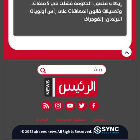
إيهاب منصور: الحكومة فشلت في 5 ملفات..
وتعديلات قانون المعاشات على رأس أولويات
البرلمان| إنفوجراف
بحث
rss feed
instagram
youtube
twitter
facebook
من نحن
سياسة الخصوصية
اتصل بنا
© 2022 alraees news All Rights Reserved. |