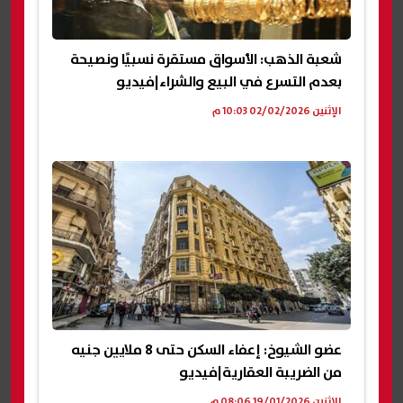
شعبة الذهب: الأسواق مستقرة نسبيًا ونصيحة
بعدم التسرع في البيع والشراء|فيديو
الإثنين 02/02/2026 10:03 م
عضو الشيوخ: إعفاء السكن حتى 8 ملايين جنيه
من الضريبة العقارية|فيديو
الإثنين 19/01/2026 08:06 م