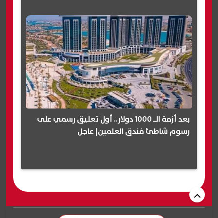
بعد أزمة الـ 1000 دولار.. أول تعليق رسمي على
رسوم شاطئ فندق العلمين| عاجل