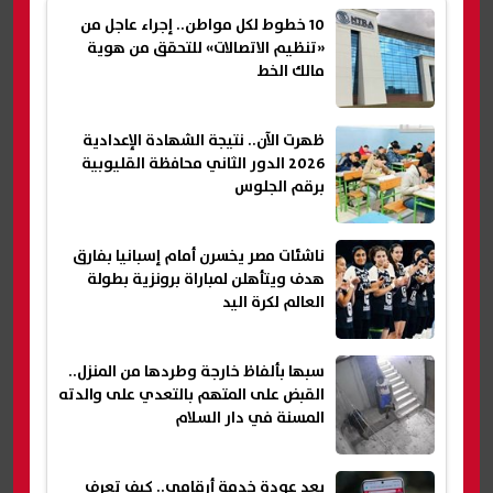
10 خطوط لكل مواطن.. إجراء عاجل من
«تنظيم الاتصالات» للتحقق من هوية
مالك الخط
ظهرت الآن.. نتيجة الشهادة الإعدادية
2026 الدور الثاني محافظة القليوبية
برقم الجلوس
ناشئات مصر يخسرن أمام إسبانيا بفارق
هدف ويتأهلن لمباراة برونزية بطولة
العالم لكرة اليد
سبها بألفاظ خارجة وطردها من المنزل..
القبض على المتهم بالتعدي على والدته
المسنة في دار السلام
بعد عودة خدمة أرقامي.. كيف تعرف