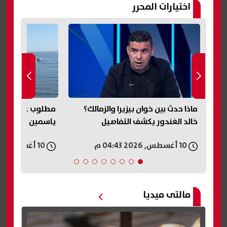
اختيارات المحرر
مطلوب عائليًا.. انتهاء مونتاج فيلم
شم
ياسمين صبري وكريم عبد العزيز
تسرّع تصوير مشا
10 أغسطس, 2026 04:40 م
10 أغسطس, 2026 04:39 م
مالتى ميديا