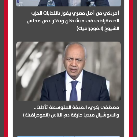
أمريكي من أصل مصري يفوز بانتخابات الحزب
الديمقراطي في ميشيغان ويقترب من مجلس
الشيوخ (انفوجرافيك)
مصطفى بكري: الطبقة المتوسطة تآكلت..
والسوشيال ميديا حارقة دم الناس (انفوجرافيك)