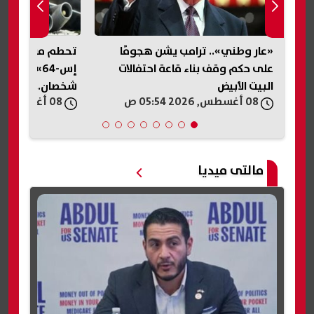
«عار وطني».. ترامب يشن هجومًا
تحطم مروحية «
على حكم وقف بناء قاعة احتفالات
إس-64» في 
البيت الأبيض
شخصان.. تفاصيل
08 أغسطس, 2026 05:54 ص
08 أغسطس, 2026 05:30 ص
مالتى ميديا