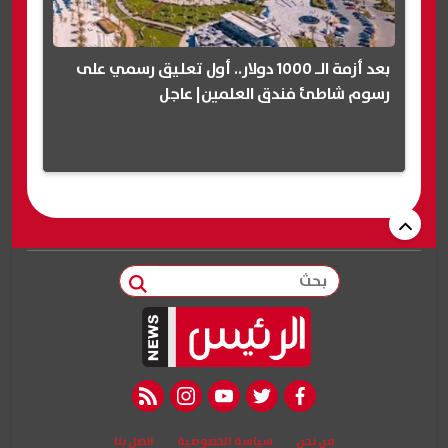
بعد أزمة الـ 1000 دولار.. أول تعليق رسمي على
رسوم شاطئ فندق العلمين| عاجل
بحث
rss feed
instagram
youtube
twitter
facebook
من نحن
سياسة الخصوصية
اتصل بنا