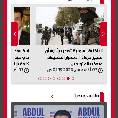
أسعار الخبز السياحي والفينو 2026..
الداخلية السورية تصدر بيانًا بشأن
ابنة «مذيع الجنا
حذر
تفجير جرمانا.. استمرار التحقيقات
في فيديو متداول
وتعقب المتورطين
كلمة بابا»
07 أغسطس, 2026 05:19 ص
07 أغسطس, 2026 04:33 ص
مالتى ميديا