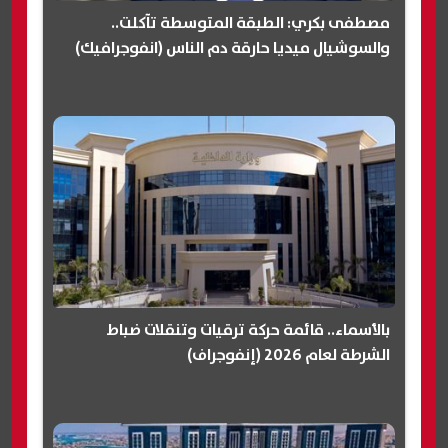
مصطفى بكري: الطبقة المتوسطة تآكلت..
والسوشيال ميديا حارقة دم الناس (انفوجرافيك)
بالأسماء.. قائمة حركة ترقيات وتنقلات ضباط
الشرطة لعام 2026 (إنفوجراف)