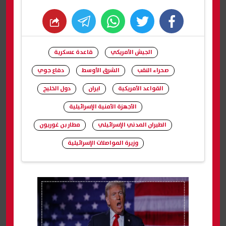
whats
twitter
facebook
الجيش الأمريكي
قاعدة عسكرية
صحراء النقب
الشرق الأوسط
دفاع جوي
القواعد الأمريكية
ايران
دول الخليج
الأجهزة الأمنية الإسرائيلية
الطيران المدني الإسرائيلي
مطار بن غوريون
وزيرة المواصلات الإسرائيلية
شارك