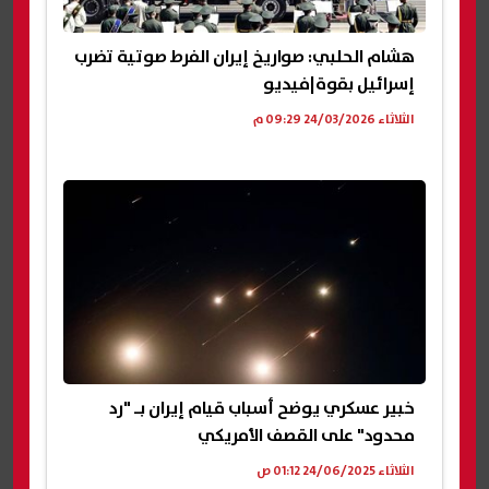
هشام الحلبي: صواريخ إيران الفرط صوتية تضرب
إسرائيل بقوة|فيديو
الثلاثاء 24/03/2026 09:29 م
خبير عسكري يوضح أسباب قيام إيران بـ "رد
محدود" على القصف الأمريكي
الثلاثاء 24/06/2025 01:12 ص