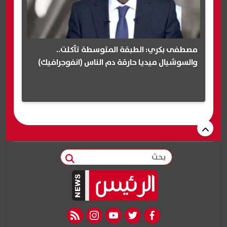
مصطفى بكري: الطبقة المتوسطة تآكلت..
والسوشيال ميديا حارقة دم الناس (انفوجرافيك)
بحث
rss feed
instagram
youtube
twitter
facebook