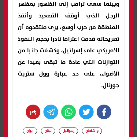
وبينما سعى ترامب إلى الظهور بمظهر
الرجل الذي أوقف التصعيد وأنقذ
المنطقة من حرب أوسع، يرى منتقدوه أن
تصريحاته قدمت اعترافا نادرا بحجم النفوذ
الأمريكي على إسرائيل، وكشفت جانبا من
التوازنات التي عادة ما تبقى بعيدا عن
الأضواء، على حد عبارة وول ستريت
جورنال.
whats
twitter
facebook
واشنطن
إسرائيل
لبنان
ايران