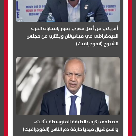
أمريكي من أصل مصري يفوز بانتخابات الحزب
الديمقراطي في ميشيغان ويقترب من مجلس
الشيوخ (انفوجرافيك)
مصطفى بكري: الطبقة المتوسطة تآكلت..
والسوشيال ميديا حارقة دم الناس (انفوجرافيك)