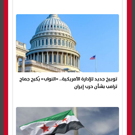
توبيخ جديد للإدارة الأمريكية.. «النواب» يُكبح جماح
ترامب بشأن حرب إيران