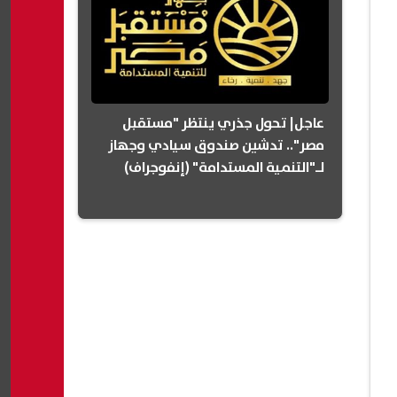
عاجل| تحول جذري ينتظر "مستقبل
مصر".. تدشين صندوق سيادي وجهاز
لـ"التنمية المستدامة" (إنفوجراف)