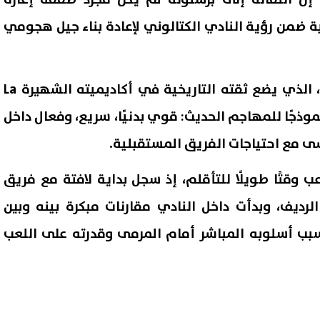
ة ضمن رؤية النادي الكتالوني لإعادة بناء جيل هجومي
تجدر الإشارة إلى أن النادي، الذي يضع ثقته التاريخية في أكاديميته الشهيرة La
م نموذجًا للمهاجم الحديث: قوي بدنيًا، سريع، وفعال داخل
ى مع احتياجات الفريق المستقبلية.
ب وقتًا طويلًا للتأقلم، إذ سجل بداية لافتة مع فريق
رديف، وبدأت داخل النادي مقارنات مبكرة بينه وبين
سبب أسلوبه المباشر أمام المرمى وقدرته على اللعب