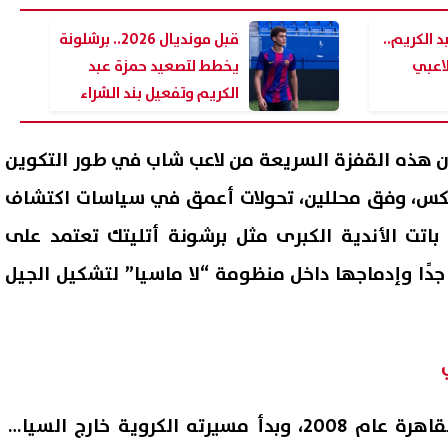
الكريم..
قبل مونديال 2026.. برشلونة
اعبي
يخطط لتصعيد حمزة عبد
الكريم وتفعيل بند الشراء
ن هذه القفزة السريعة من لاعب شاب في طور التكوين
س، وفق محللين، تحولات أعمق في سياسات اكتشاف
باتت الأندية الكبرى مثل برشونة أتليتك تعتمد على
دًا وإدماجها داخل منظومة “لا ماسيا” لتشكيل الجيل
: أفضل الاتفاق مع إيران.. لكننا
جريمة أسرية مروعة بالإسكندري
دون لتوجيه هجوم غير
شاب يطعن والده حتى الموت 
ق إذا فشلت المفاوضات
والدته وشقيقه
06 أغسطس, 2026 03:38 ص
وُلد حمزة عبدالكريم في القاهرة عام 2008، وبدأ مسيرته الكروية خارج السياق