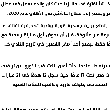
ذ نشأ لفترة في ماليزيا حيث كان والده يعمل في مجال
وينضم إلى قطاع الناشئين في الأهلي عام 2020.
 يتمتع ببنية جسدية قوية وقدرة تهديفية لافتة، ما
رعة غير مألوفة، قبل أن يخوض أول مباراة رسمية مع
ق الأول في عمر 17 عامًا فقط، ليصبح أحد أصغر اللاعبين في تاريخ النادي خلال
ته جاء عندما بدأت أعين الكشافين الأوروبيين تراقبه،
خصوصًا بعد تألقه مع منتخبات مصر تحت 17 عامًا، حيث سجل 12 هدفًا في 21 مباراة،
الضغط في بطولات قارية وعالمية للفئات السنية.
إن انتقاله إلى برشلونة لم يكن مجرد صفقة إعارة