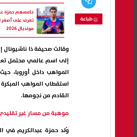
خامسهم حمزة عبد 
طباعة
تعرف على أصغر ل
مونديال 2026
وقالت صحيفة ذا ناشيونال إ
إلى اسم عالمي محتمل تعك
المواهب داخل أوروبا، حيث 
استقطاب المواهب المبكرة ج
ة تحذر: تفشي
هجوم بالسكين في قلب لندن.. إصابة
ترامب
القادم من نجومها.
ارع والإصابات
4 أشخاص والشرطة تعتقل امرأة
مستع
مسبو
06 أغسطس, 2026 04:01 ص
06 أغسطس, 2026 03:49 ص
موهبة من مسار غير تقليدي