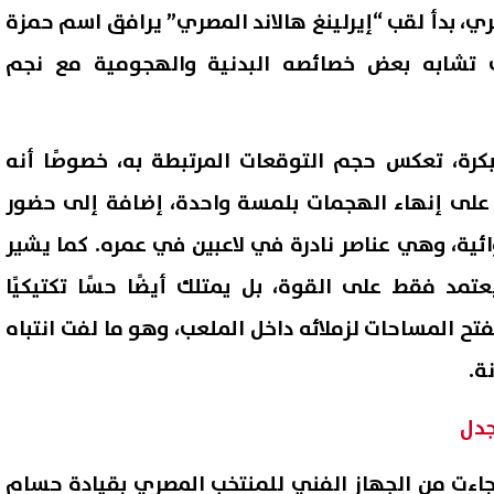
صري، بدأ لقب “إيرلينغ هالاند المصري” يرافق اسم حمزة
ى تشابه بعض خصائصه البدنية والهجومية مع نجم
بكرة، تعكس حجم التوقعات المرتبطة به، خصوصًا أنه
على إنهاء الهجمات بلمسة واحدة، إضافة إلى حضور
ية، وهي عناصر نادرة في لاعبين في عمره. كما يشير
عتمد فقط على القوة، بل يمتلك أيضًا حسًا تكتيكيًا
فتح المساحات لزملائه داخل الملعب، وهو ما لفت انتباه
ة.
جدل
اه جاءت من الجهاز الفني للمنتخب المصري بقيادة حسام