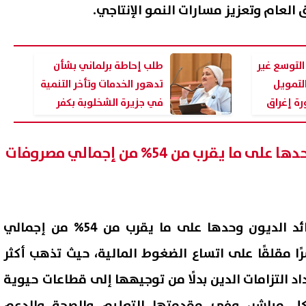
ق العام وتعزيز مسارات النمو الإنتاجي.
لتوسع غير
طلب إحاطة برلماني بشأن
لتمويل
تدهور الخدمات وتأخر التنمية
ة إغراق
في جزيرة الشخلوبة بكفر
الشيخ
استحواذ فوائد الديون وحدها على ما يقرب من 54% من إجمالي مصروفات
اع أمهات مصر: أولياء الأمور
"مخالفات تهدد سلامة الغذاء".
 النصيحة وترك اختيار الكلية
محافظ بورسعيد يوقف تشغيل
وأكد عمار، أن استحواذ فوائد الديون وحدها على ما يقرب من 54% من إجمالي
ئهم
مطعم أسماك ومحل حلويات
09 أغسطس, 2026 03:46 م
شهيرين
ا مقلقًا على اتساع الضغوط المالية، حيث تذهب أكثر
د التزامات الدين بدلًا من توجيهها إلى قطاعات حيوية
ل مباشر، وفي مقدمتها التعليم والصحة والدعم