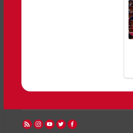
rss feed
instagram
youtube
twitter
facebook