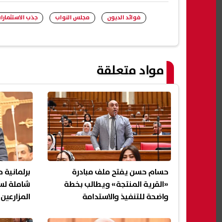
فوائد الديون
مجلس النواب
جذب الاستثمارا
مواد متعلقة
حسام حسن يفتح ملف مبادرة
برلمانية 
«القرية المنتجة» ويطالب بخطة
شاملة لس
واضحة للتنفيذ والاستدامة
المزارعين 