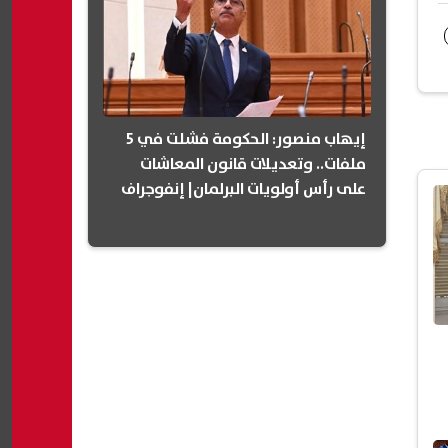
إيهاب منصور: الحكومة فشلت في 5
ملفات.. وتعديلات قانون المعاشات
على رأس أولويات البرلمان| إنفوجراف