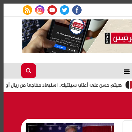
rss feed
instagram
youtube
twitter
facebook
حسن على أعتاب سيلتيك.. استبعاد مفاجئ من ريال أوفييدو يمهد ل