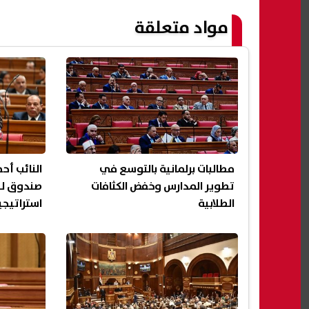
مواد متعلقة
مطالبات برلمانية بالتوسع في
النائب أح
تطوير المدارس وخفض الكثافات
صندوق لل
الطلابية
استراتيجية