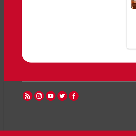
rss feed
instagram
youtube
twitter
facebook