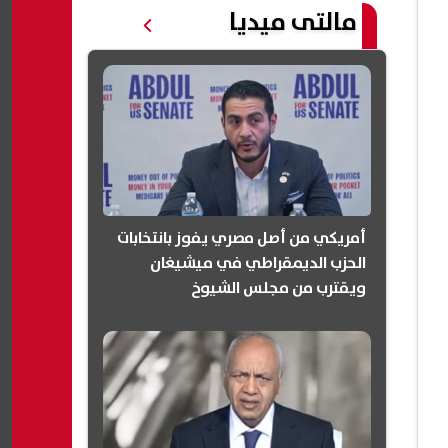
مالتى ميديا
أمريكي من أصل مصري يفوز بانتخابات
الحزب الديمقراطي في ميشيغان
ويقترب من مجلس الشيوخ
(انفوجرافيك)