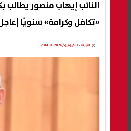
«تكافل وكرامة» سنويًا |عاجل
الأربعاء 03/يونيو/2026 - 04:31 م