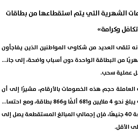
ات الشهرية التي يتم استقطاعها من بطاقات
كافل وكرامة»
نه تلقى العديد من شكاوى المواطنين الذين يفاجأون
ى 40 جنيهًا شهريًا من البطاقة الواحدة دون أسباب واضحة، إلى جانب
لعاملة حجم هذه الخصومات بالأرقام، مشيرًا إلى أن
 حسن على أعتاب سيلتيك..
حسام عبد المجيد يحتفل بزفافه
عاد مفاجئ من ريال أوفييدو
فيديوهات رقص مدافع الزمالك
عدد بطاقات «تكافل وكرامة» يبلغ نحو 4 ملايين و681 ألفًا و866 بطاقة، ومع احتساب
 لرحيله
السابق تشعل السوشيال ميديا
08 أغسطس, 2026 03:44 ص
قيمة الخصم الشهري البالغة 40 جنيهًا، فإن إجمالي المبالغ المستقطعة يصل إلى