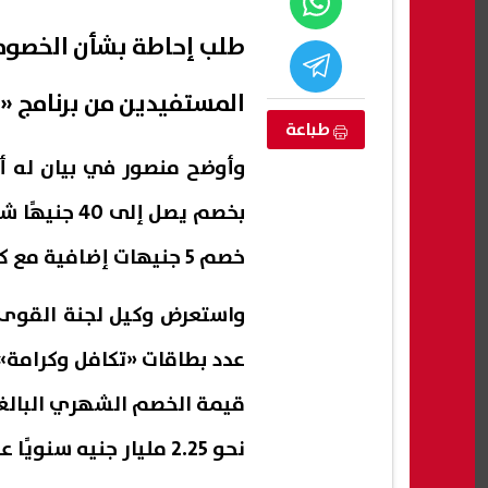
طلب إحاطة بشأن الخصوم
المستفيدين من برنامج «ت
طباعة
وأوضح منصور في بيان له أ
بخصم يصل إل
خصم 5 جنيهات إضافية مع كل عملية سحب.
واستعرض وكيل لجنة القوى ا
حادث تصادم بطريق
رئيس الأركان الأمريكي يحذر ترامب
هيثم
سرًا: القوة الجوية وحدها لن تنهي
استب
الحرب مع إيران
يمهد
08 أغسطس, 2026 04:34 ص
08 أغسطس, 2026 03:49 ص
نحو 2.25 مليار جنيه سنويًا على الأقل.