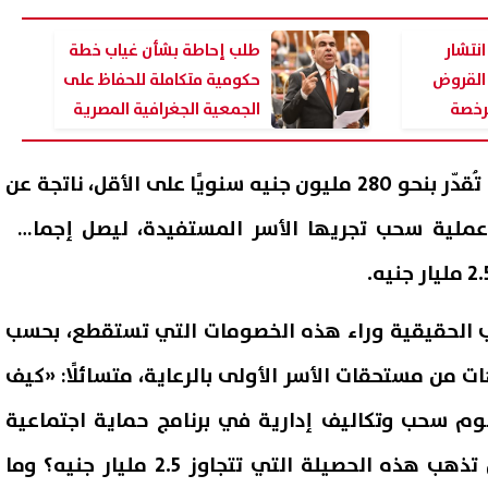
نتشار
طلب إحاطة بشأن غياب خطة
القروض
حكومية متكاملة للحفاظ على
مرخصة
الجمعية الجغرافية المصرية
وأضاف أن هناك مبالغ أخرى تُقدّر بنحو 280 مليون جنيه سنويًا على الأقل، ناتجة عن
كل عملية سحب تجريها الأسر المستفيدة، ليصل إجمالي
ب الحقيقية وراء هذه الخصومات التي تستقطع، بحسب
ات من مستحقات الأسر الأولى بالرعاية، متسائلًا: «كيف
م سحب وتكاليف إدارية في برنامج حماية اجتماعية
أُنشئ خصيصًا لدعمه؟ وأين تذهب هذه الحصيلة التي تتجاوز 2.5 مليار جنيه؟ وما