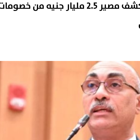
النائب إيهاب منصور يطالب بكشف مصير 2.5 مليار جنيه من خصوما