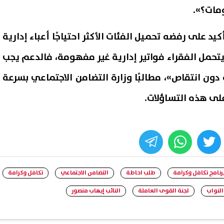
مات؟».
يد على رفضه تحميل الفئات الأكثر احتياجًا أعباء إدارية
 يتحمل الفقراء فواتير إدارية غير مفهومة، فالدعم يجب
دون انتقاص»، مطالبًا وزارة التضامن الاجتماعي بسرعة
لى هذه التساؤلات.
whats
twitter
face
رنامج تكافل وكرامة
طلب احاطة
التضامن الاجتماعي
تكافل وكرامة
لنواب
لجنة القوى العاملة
النائب إيهاب منصور