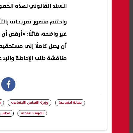
السند القانوني لهذه الخصو
واختتم منصور تصريحاته بالتأك
غير واضحة، قائلًا: «أرفض أن
أن يصل كاملًا إلى مستحقيه 
مناقشة طلب الإحاطة والرد ع
book
حماية اجتماعية
وزيرة التضامن الاجتماعى
ب
القوى العاملة
مجلس ا