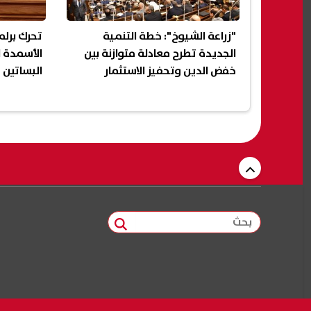
"زراعة الشيوخ": خطة التنمية
تحرك برل
الجديدة تطرح معادلة متوازنة بين
الأسمدة 
خفض الدين وتحفيز الاستثمار
البساتين
بحث