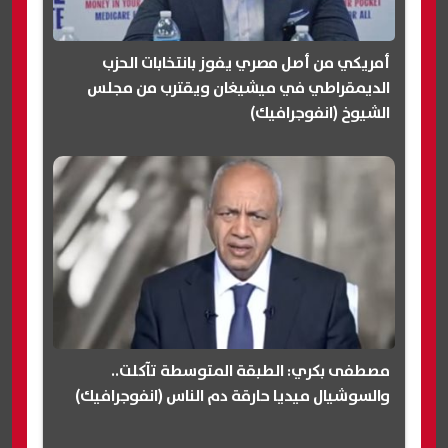
أمريكي من أصل مصري يفوز بانتخابات الحزب
الديمقراطي في ميشيغان ويقترب من مجلس
الشيوخ (انفوجرافيك)
مصطفى بكري: الطبقة المتوسطة تآكلت..
والسوشيال ميديا حارقة دم الناس (انفوجرافيك)