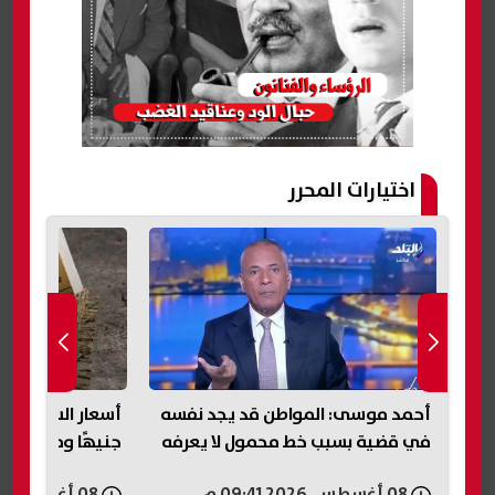
اختيارات المحرر
حسم
أحمد موسى: المواطن قد يجد نفسه
في قضية بسبب خط محمول لا يعرفه
جنيهًا ومارلبورو بـ102 جن
08 أغسطس, 2026 09:41 م
08 أغسطس, 2026 09:41 م