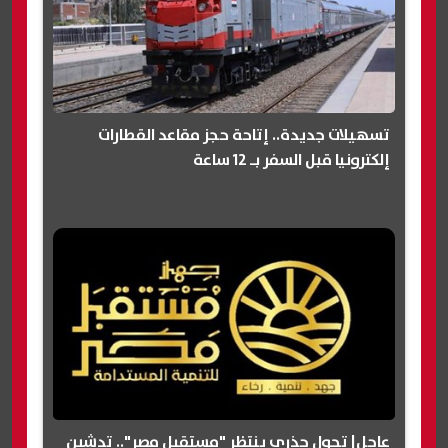
تسهيلات جديدة.. إتاحة حجز مقاعد القطارات
إلكترونيا قبل السفر بـ 12 ساعة
عاجل| تحول جذري ينتظر "مستقبل مصر".. تدشين