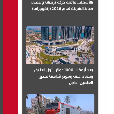
بالأسماء.. قائمة حركة ترقيات وتنقلات
ضباط الشرطة لعام 2026 (إنفوجراف)
بعد أزمة الـ 1000 دولار.. أول تعليق
رسمي على رسوم شاطئ فندق
العلمين| عاجل