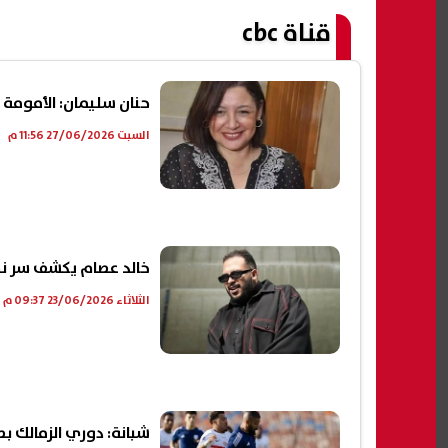
قناة cbc
حنان سليمان: الأمومة 
السبت 27/06/2026 11:56 م
خالد عصام يكشف سر نجا
الثلاثاء 23/06/2026 09:37 م
شبانة: دوري الزمالك بط