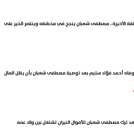
 مكثفة للنظافة ورفع الإشغالات
نانسي عجرم تشعل أجواء السا
قة الأخيرة.. مصطفى شعبان ينجح في مخططه وينتصر الخير على
زي سنورس وأبشواي في
الشمالي بحفل مرتقب وسط نج
وم
ألبومها الجديد
06 أغسطس, 2026 07:29 م
م باشا الحلقة 20.. وفاه أحمد فؤاد سليم بعد توصية مصطفى شعبان بأن يظل المال
 باشا الحلقة 17.. بعد ترك مصطفى شعبان للأموال النيران تشتعل بين ولاد عمه