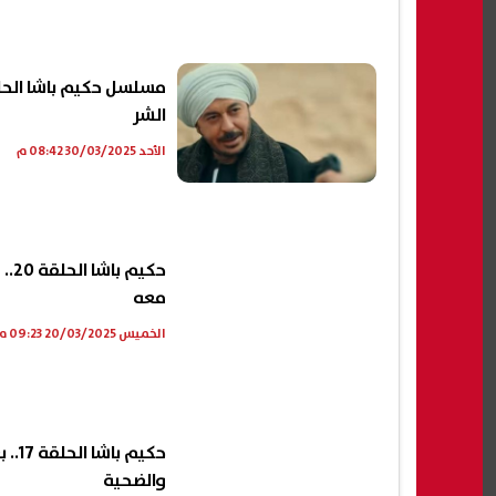
رفضت عروضًا
رئيس اللجنة الأولمبية يشكر الرئيس
حملات
مسلسل حكيم باشا الحل
 وهذا سبب
السيسي بعد تهنئة ناشئات اليد بإنجاز
بمرك
الشر
كأس العالم
الفي
06 أغسطس, 2026 07:34 م
06 أغسطس, 2026 07:32 م
الأحد 30/03/2025 08:42 م
حكي
معه
الخميس 20/03/2025 09:23 م
حكيم
والضحية