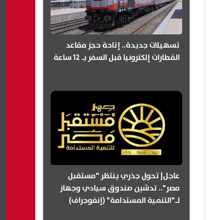
تسهيلات جديدة.. إتاحة حجز مقاعد
القطارات إلكترونيا قبل السفر بـ 12 ساعة
عاجل| تحول جذري ينتظر "مستقبل
مصر".. تدشين صندوق سيادي وجهاز
لـ"التنمية المستدامة" (إنفوجراف)