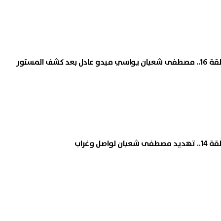
شف المستور
صل وغراب