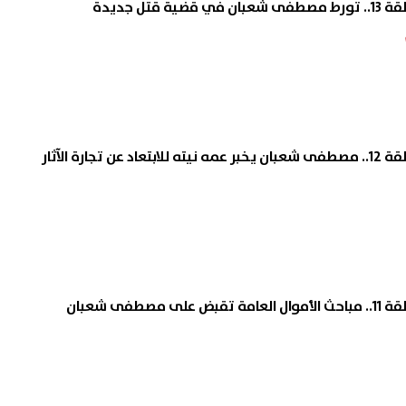
قتل جديدة
جارة الآثار
صطفى شعبان