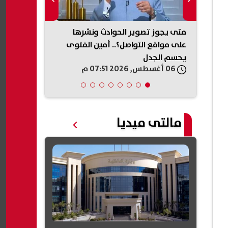
حل
متى يجوز تصوير الحوادث ونشرها
اح
على مواقع التواصل؟.. أمين الفتوى
مواعيد السدا
يحسم الجدل
تجنب وقف ال
06 أغسطس, 2026 07:51 م
06 أغسطس, 2026 07:48 م
مالتى ميديا