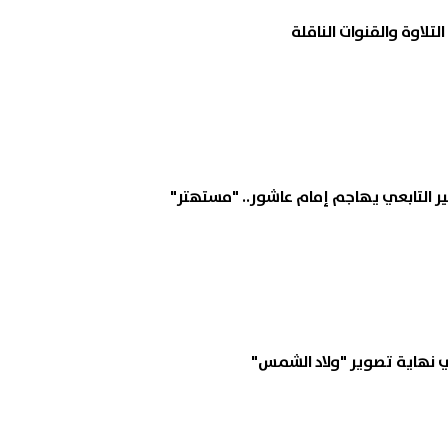
لتلاوة والقنوات الناقلة
ير التابعي يهاجم إمام عاشور.. "مستهتر"
 نهاية تصوير "ولاد الشمس"