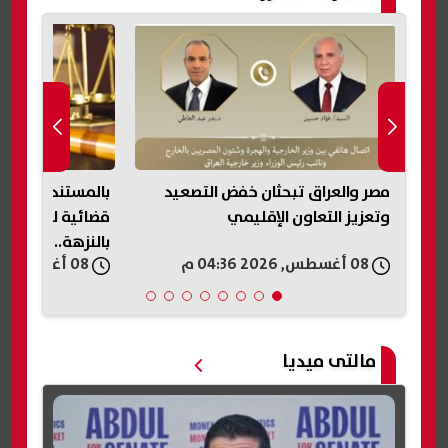
مصر والعراق تبحثان خفض التصعيد
بالم
وتعزيز التعاون الإقليمي
قضائية للاستيلا
بالنزهة.. محررات
08 أغسطس, 2026 04:36 م
08 أغسطس, 2026 04:32 م
مالتى ميديا