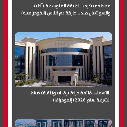
مصطفى بكري: الطبقة المتوسطة تآكلت..
والسوشيال ميديا حارقة دم الناس (انفوجرافيك)
بالأسماء.. قائمة حركة ترقيات وتنقلات ضباط
الشرطة لعام 2026 (إنفوجراف)