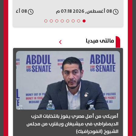
08 أغسطس, 2026 07:15 م
08 أغسطس, 2026 07:09 م
مالتى ميديا
أمريكي من أصل مصري يفوز بانتخابات الحزب
الديمقراطي في ميشيغان ويقترب من مجلس
الشيوخ (انفوجرافيك)