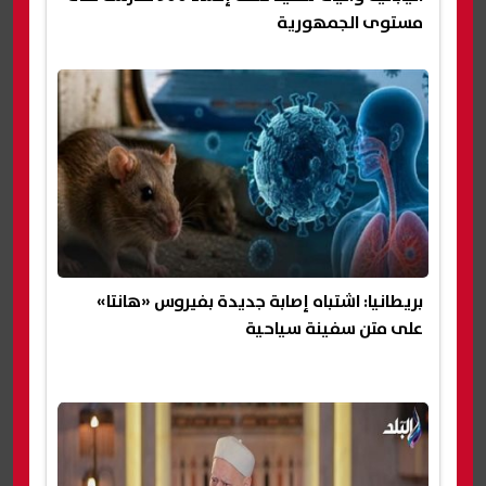
مستوى الجمهورية
بريطانيا: اشتباه إصابة جديدة بفيروس «هانتا»
على متن سفينة سياحية