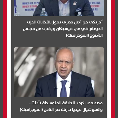
أمريكي من أصل مصري يفوز بانتخابات الحزب
الديمقراطي في ميشيغان ويقترب من مجلس
الشيوخ (انفوجرافيك)
مصطفى بكري: الطبقة المتوسطة تآكلت..
والسوشيال ميديا حارقة دم الناس (انفوجرافيك)