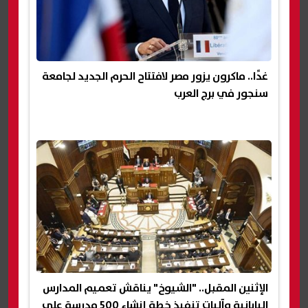
غدًا.. ماكرون يزور مصر لافتتاح الحرم الجديد لجامعة
سنجور في برج العرب
الإثنين المقبل.. "الشيوخ" يناقش تعميم المدارس
اليابانية وآليات تنفيذ خطة إنشاء 500 مدرسة على