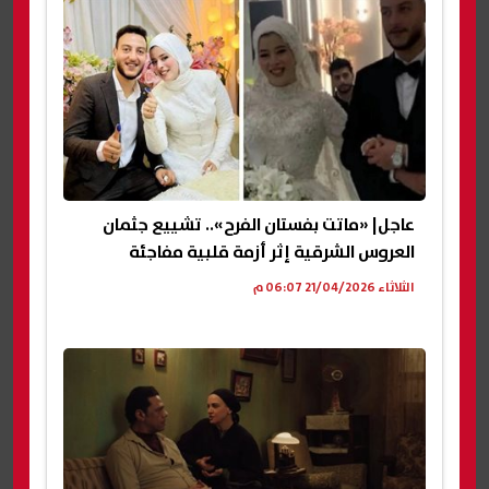
عاجل| «ماتت بفستان الفرح».. تشييع جثمان
العروس الشرقية إثر أزمة قلبية مفاجئة
الثلاثاء 21/04/2026 06:07 م