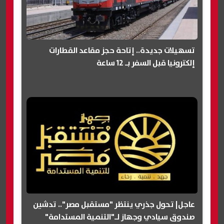
تسهيلات جديدة.. إتاحة حجز مقاعد القطارات
إلكترونيا قبل السفر بـ 12 ساعة
عاجل| تحول جذري ينتظر "مستقبل مصر".. تدشين
صندوق سيادي وجهاز لـ"التنمية المستدامة"