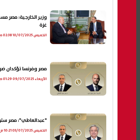
وزير الخارجية: مصر مس
غزة
الخميس 10/07/2025 02:38 م
مصر وفرنسا تؤكدان ضرور
الأربعاء 09/07/2025 01:29 م
"عبدالعاطي": مصر ستوا
الخميس 03/07/2025 10:21 ص