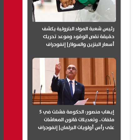
رئيس شعبة المواد البترولية يكشف
حقيقة نقص الوقود وموعد تحريك
أسعار البنزين والسولار| إنفوجراف
إيهاب منصور: الحكومة فشلت في 5
ملفات.. وتعديلات قانون المعاشات
على رأس أولويات البرلمان| إنفوجراف