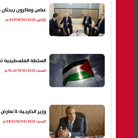
عباس وماكرون يبحثان 
الإثنين 13/10/2025 03:31 م
السلطة الفلسطينية تعلن دفع 50% من رواتب موظفيها
السبت 11/10/2025 10:20 م
وزير الخارجية: لا نعار
السبت 13/09/2025 08:52 م