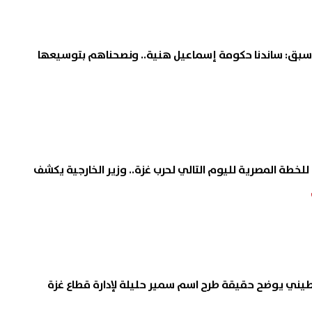
 عروس بورسعيد تعيد توكيل
بعد انتقاله إلى طرابزون سبور.
لأسبق: ساندنا حكومة إسماعيل هنية.. ونصحناهم بتوسيعها
يها السابق.. مفاجأة صادمة في
صلاح بين أغلى مهاجمي الدو
ة: تعرضنا للتضليل
التركي
09 أغسطس, 2026 02:38 م
 للخطة المصرية لليوم التالي لحرب غزة.. وزير الخارجية يكشف
يني يوضح حقيقة طرح اسم سمير حليلة لإدارة قطاع غزة