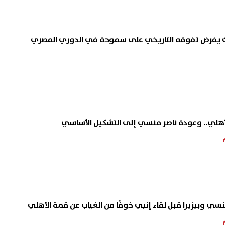
 تعلن عن بدء إجراء أعمال صيانة
قرعة الكونفدرالية تضع الأهلي
مالك يفرض تفوقه التاريخي على سموحة في الدوري المصري
ة العوايد بالإسكندرية
الفائز من مقديشيو سيتي وكيت
الأوغندي
06 أغسطس, 2026 03:05 م
لأهلي.. وعودة ناصر منسي إلى التشكيل الأساسي
منسي وبيزيرا قبل لقاء إنبي خوفًا من الغياب عن قمة الأهلي