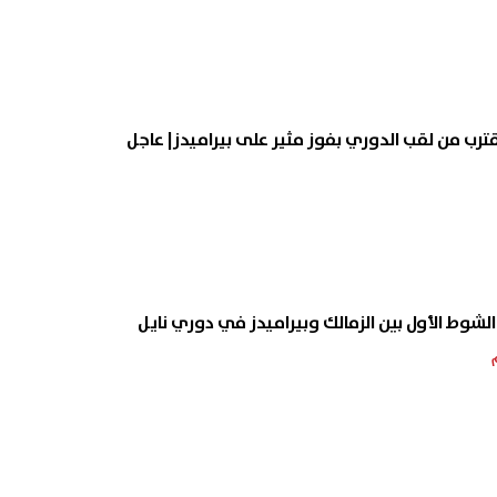
يقترب من لقب الدوري بفوز مثير على بيراميدز| عاجل
لشوط الأول بين الزمالك وبيراميدز في دوري نايل