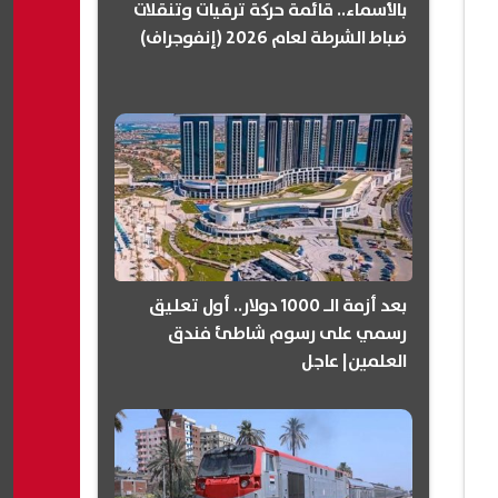
بالأسماء.. قائمة حركة ترقيات وتنقلات
ضباط الشرطة لعام 2026 (إنفوجراف)
بعد أزمة الـ 1000 دولار.. أول تعليق
رسمي على رسوم شاطئ فندق
العلمين| عاجل