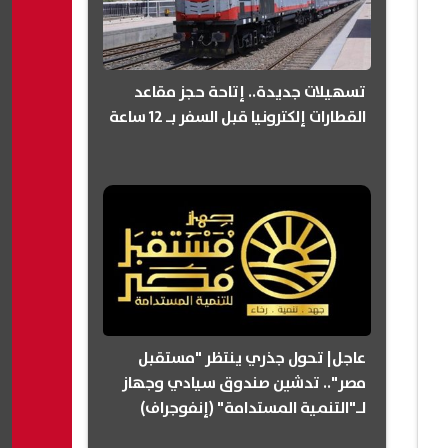
تسهيلات جديدة.. إتاحة حجز مقاعد
القطارات إلكترونيا قبل السفر بـ 12 ساعة
عاجل| تحول جذري ينتظر "مستقبل
مصر".. تدشين صندوق سيادي وجهاز
لـ"التنمية المستدامة" (إنفوجراف)