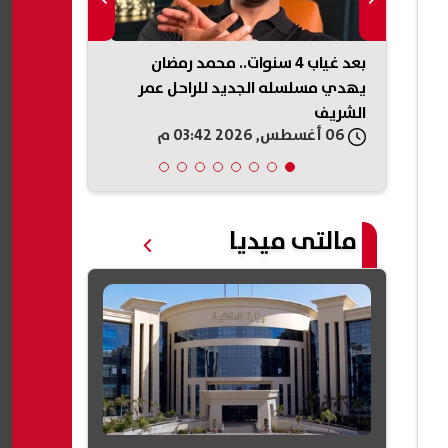
 أمام
بعد غياب 4 سنوات.. محمد رمضان
ارا
يهدي مسلسله الجديد للراحل عمر
في جميع الم
الشريف
06 أغسطس, 2026 03:42 م
06 أغسطس, 2026 03:28 م
مالتى ميديا