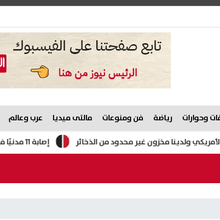
ت وحوارات
رياضة
فن ومنوعات
مالتى ميديا
عرب وعالم
ولدينا مخزون غير محدود من الذخائر
إصابة 11 مدنيًا في هجوم للحوثيين على نجران.. والتحالف يتوعد بإجراءات رادعة