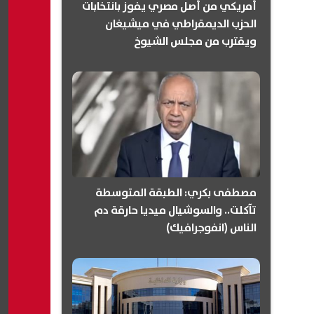
أمريكي من أصل مصري يفوز بانتخابات
الحزب الديمقراطي في ميشيغان
ويقترب من مجلس الشيوخ
(انفوجرافيك)
مصطفى بكري: الطبقة المتوسطة
تآكلت.. والسوشيال ميديا حارقة دم
الناس (انفوجرافيك)