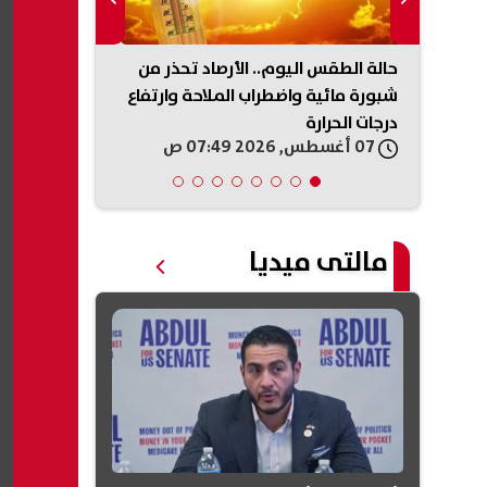
حالة الطقس اليوم.. الأرصاد تحذر من
حادث ميكروبا
سيّرة
شبورة مائية واضطراب الملاحة وارتفاع
توجه بصرف مس
درجات الحرارة
الضحايا والمص
07 أغسطس, 2026 07:49 ص
07 أغسطس, 2026 07:33 ص
مالتى ميديا