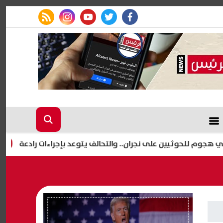
rss feed
instagram
youtube
twitter
facebook
إعلام 