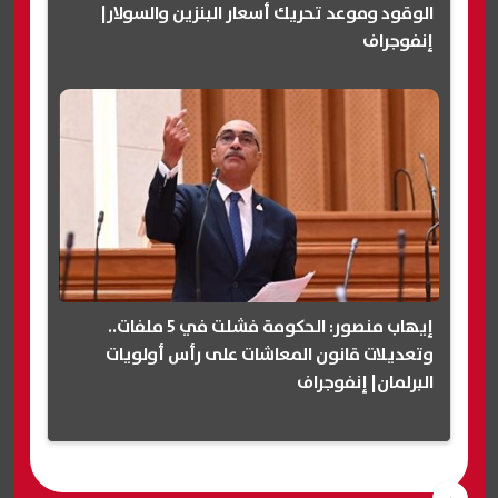
الوقود وموعد تحريك أسعار البنزين والسولار|
إنفوجراف
إيهاب منصور: الحكومة فشلت في 5 ملفات..
وتعديلات قانون المعاشات على رأس أولويات
البرلمان| إنفوجراف