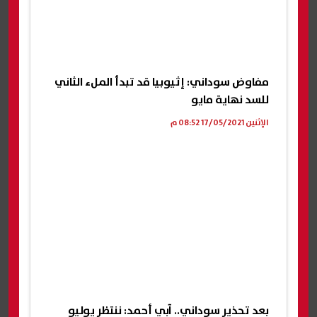
مفاوض سوداني: إثيوبيا قد تبدأ الملء الثاني
للسد نهاية مايو
الإثنين 17/05/2021 08:52 م
بعد تحذير سوداني.. آبي أحمد: ننتظر يوليو