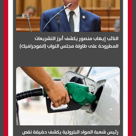
النائب إيهاب منصور يكشف أبرز التشريعات
المطروحة على طاولة مجلس النواب (انفوجرافيك)
رئيس شعبة المواد البترولية يكشف حقيقة نقص