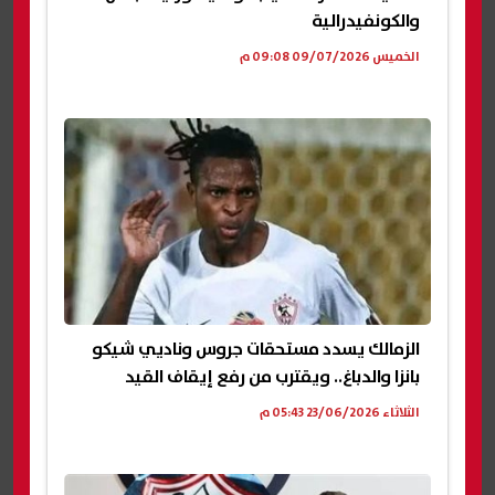
والكونفيدرالية
الخميس 09/07/2026 09:08 م
الزمالك يسدد مستحقات جروس وناديي شيكو
بانزا والدباغ.. ويقترب من رفع إيقاف القيد
الثلاثاء 23/06/2026 05:43 م