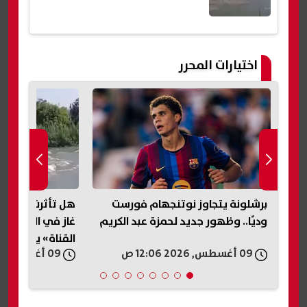
اختيارات المحرر
برشلونة يتجاوز نوتنجهام فورست
هل تأثرت مياه ال
ي
وديًا.. وظهور جديد لحمزة عبد الكريم
غاز في الإسماعيل
القناة» يوضح
09 أغسطس, 2026 12:06 ص
09 أغسطس, 2026 12:00 ص