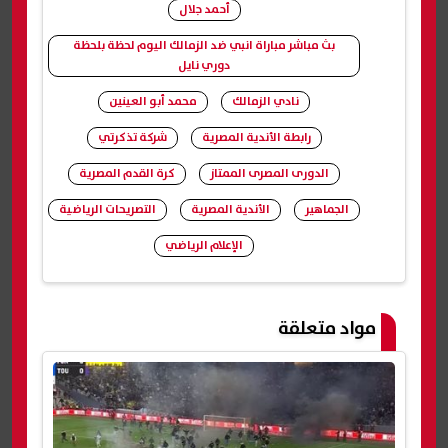
أحمد جلال
بث مباشر مباراة انبي ضد الزمالك اليوم لحظة بلحظة
دوري نايل
نادي الزمالك
محمد أبو العينين
رابطة الأندية المصرية
شركة تذكرتي
الدورى المصرى الممتاز
كرة القدم المصرية
الجماهير
الأندية المصرية
التصريحات الرياضية
الإعلام الرياضي
شارك
مواد متعلقة