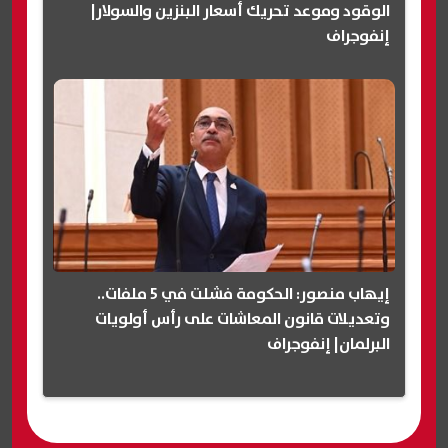
الوقود وموعد تحريك أسعار البنزين والسولار|
إنفوجراف
إيهاب منصور: الحكومة فشلت في 5 ملفات..
وتعديلات قانون المعاشات على رأس أولويات
البرلمان| إنفوجراف