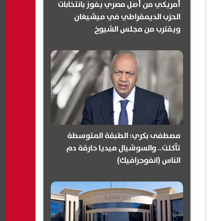
أمريكي من أصل مصري يفوز بانتخابات
الحزب الديمقراطي في ميشيغان
ويقترب من مجلس الشيوخ
(انفوجرافيك)
مصطفى بكري: الطبقة المتوسطة
تآكلت.. والسوشيال ميديا حارقة دم
الناس (انفوجرافيك)