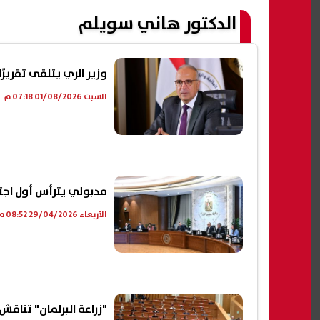
الدكتور هاني سويلم
وزير الري يتلقى تقريرً
السبت 01/08/2026 07:18 م
مدبولي يترأس أول اجتما
الأربعاء 29/04/2026 08:52 م
"زراعة البرلمان" تناقش