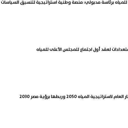
للمياه برئاسة مدبولي: منصة وطنية استراتيجية لتنسيق السياسات
تعدادات لعقد أول اجتماع للمجلس الأعلى للمياه
اتيجية المياه 2050 وربطها برؤية مصر 2030