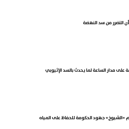
عد الرسمي.. نتيجة تنسيق رياض
سعر الذهب يواصل الصعود رغم
أن التضرر من سد النهضة
الأطفال وأولى ابتدائي الأزهر 2026
البورصات العالمية
 الاستعلام
08 أغسطس, 2026 10:11 ص
ة على مدار الساعة لما يحدث بالسد الإثيوبي
م «الشيوخ» جهود الحكومة للحفاظ على المياه