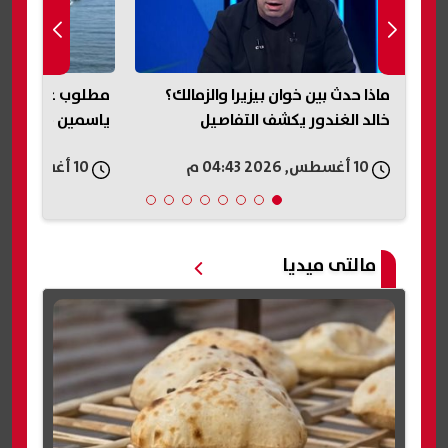
ماذا حدث بين خوان بيزيرا والزمالك؟
مطلوب عائليًا.. ا
فن
خالد الغندور يكشف التفاصيل
ياسمين صبري وكر
10 أغسطس, 2026 04:43 م
10 أغسطس, 2026 04:40 م
مالتى ميديا