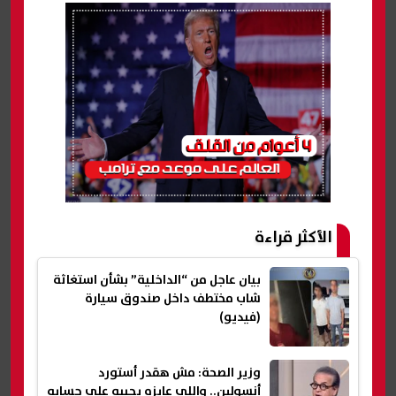
الأكثر قراءة
بيان عاجل من “الداخلية” بشأن استغاثة
شاب مختطف داخل صندوق سيارة
(فيديو)
وزير الصحة: مش هقدر أستورد
أنسولين.. واللي عايزه يجيبه على حسابه