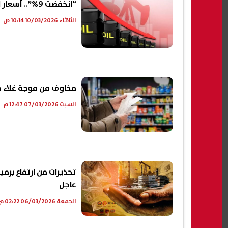
“انخفضت 9%”.. أسعار النفط تستعيد مستويات 90 دولارا للبرميل
الثلاثاء 10/03/2026 10:14 ص
مخاوف من موجة غلاء جد
السبت 07/03/2026 12:47 م
عاجل
الجمعة 06/03/2026 02:22 م