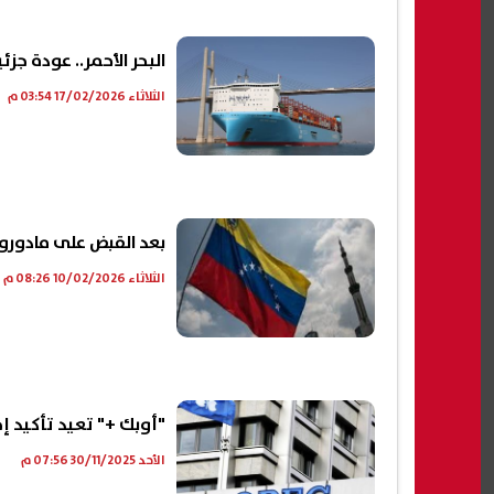
البحر الأحمر.. عودة ج
الثلاثاء 17/02/2026 03:54 م
بعد القبض على مادورو.
الثلاثاء 10/02/2026 08:26 م
"أوبك +" تعيد تأكيد إجم
الأحد 30/11/2025 07:56 م