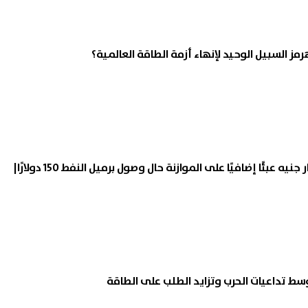
 رئيس الوحدة المحلية بقرية
مواجهة بين سائح إسباني وج
ز السبيل الوحيد لإنهاء أزمة الطاقة العالمية؟
 أثناء حملة إزالة تعديات في
إسرائيلي في الفلبين تنتهي 
سة
السائح.. ما القصة؟
07 أغسطس, 2026 02:06 ص
شعبة البترول: 300 مليار جنيه عبئًا إضافيًا على الموازنة حال وصول برميل النفط 150 دولارًا|
ط تداعيات الحرب وتزايد الطلب على الطاقة