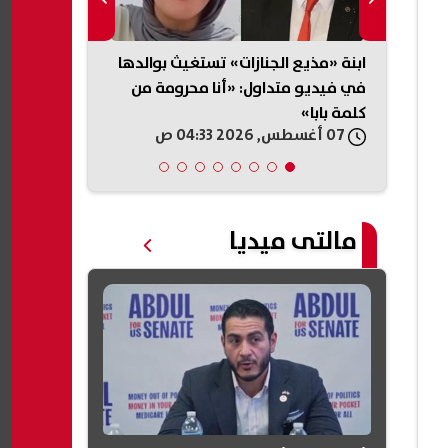
ندي
ابنة «مذيع الجنازات» تستغيث بوالدها
ارتفاع حصيلة 
بتغريم
في فيديو متداول: «أنا محرومة من
دمشق إلى قتيلين و
كلمة بابا»
07 أغسطس, 2026 04:33 ص
07 أغسطس, 2026 03:05 ص
مالتى ميديا