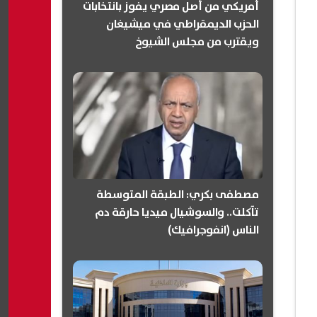
أمريكي من أصل مصري يفوز بانتخابات
الحزب الديمقراطي في ميشيغان
ويقترب من مجلس الشيوخ
(انفوجرافيك)
مصطفى بكري: الطبقة المتوسطة
تآكلت.. والسوشيال ميديا حارقة دم
الناس (انفوجرافيك)