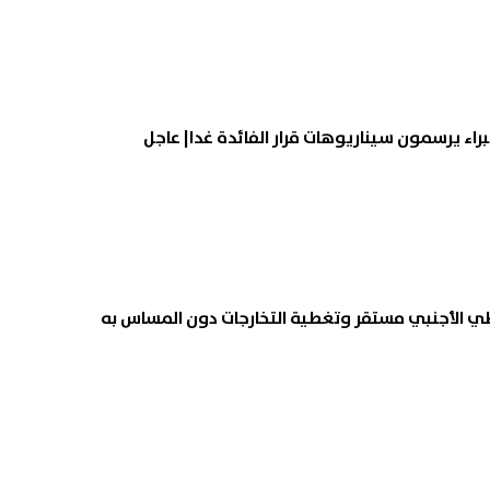
براء يرسمون سيناريوهات قرار الفائدة غدا| عاجل
طي الأجنبي مستقر وتغطية التخارجات دون المساس به