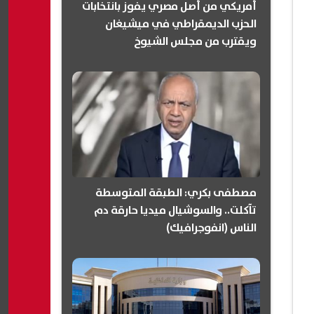
أمريكي من أصل مصري يفوز بانتخابات
الحزب الديمقراطي في ميشيغان
ويقترب من مجلس الشيوخ
(انفوجرافيك)
مصطفى بكري: الطبقة المتوسطة
تآكلت.. والسوشيال ميديا حارقة دم
الناس (انفوجرافيك)