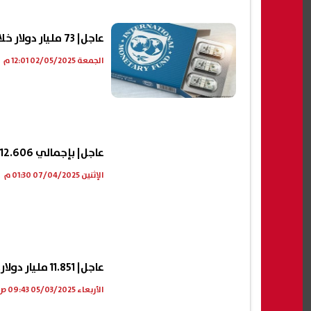
عاجل| 73 مليار دولار خلال 5 سنوات.. صندوق النقد يتوقع قفزة في احتياطي مصر النقدي
الجمعة 02/05/2025 12:01 م
عاجل| بإجمالي 12.606 مليار دولار.. قفزة في احتياطى مصر من الذهب
الإثنين 07/04/2025 01:30 م
عاجل| 11.851 مليار دولار.. احتياطي الذهب لدى "المركزي" يسجل رقما قياسيا
الأربعاء 05/03/2025 09:43 ص