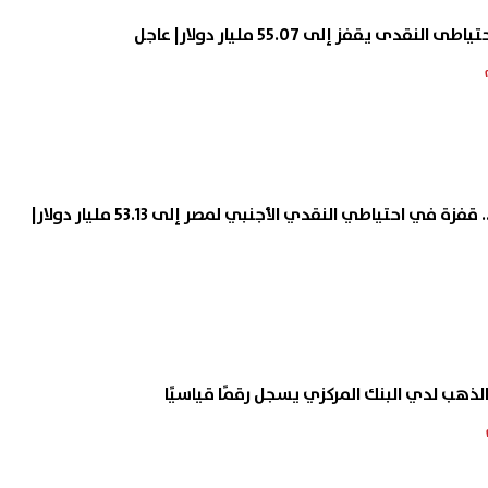
دى يقفز إلى 55.07 مليار دولار| عاجل
مستوى قياسي جديد.. قفزة في احتياطي النقدي الأجنبي لمصر إلى 53.13 مليار دولار|