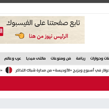
ت وحوارات
رياضة
فن ومنوعات
مالتى ميديا
عرب وعالم
سبوع ويزيح «الأوديسة» من صدارة شباك التذاكر
«الري» تعلن حسم 96.38% من شكاوى ال