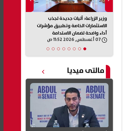
كثر من 4000 طن من
وزير الزراعة: آليات جديدة لجذب
وزير التعليم
ر
الاستثمارات الخاصة وتطبيق مؤشرات
الذ
أداء واضحة لضمان الاستدامة
هيروشيما
07 أغسطس, 2026 11:52 ص
07 أغسطس, 2026 11:48 ص
مالتى ميديا