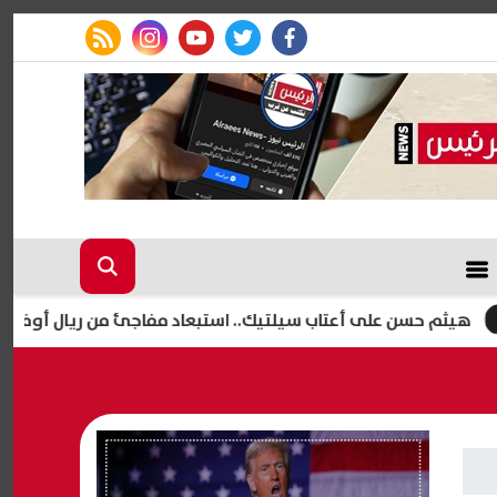
rss feed
instagram
youtube
twitter
facebook
 على أعتاب سيلتيك.. استبعاد مفاجئ من ريال أوفييدو يمهد لرح