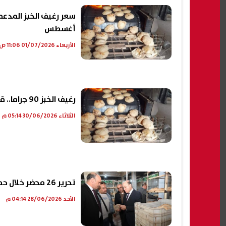
أغسطس
الأربعاء 01/07/2026 11:06 ص
رغيف الخبز 90 جراما.. قرار مفاجئ من التموين يخص المخابز البلدية المدعمة
الثلاثاء 30/06/2026 05:14 م
تحرير 26 محضر خلال حملات رقابية مكثفة على المخابز فى الغربية
الأحد 28/06/2026 04:14 م