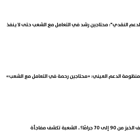
 حسن على أعتاب سيلتيك..
حسام عبد المجيد يحتفل بزفافه
الدعم النقدي": محتاجين رشد في التعامل مع الشعب حتى لا ينفذ
عاد مفاجئ من ريال أوفييدو
فيديوهات رقص مدافع الزمالك
 لرحيله
السابق تشعل السوشيال ميديا
08 أغسطس, 2026 03:44 ص
منظومة الدعم العيني: «محتاجين رحمة في التعامل مع الشعب»
ا؟.. الشعبة تكشف مفاجأة