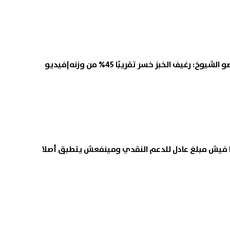
: رغيف الخبز خسر تقريبًا 45% من وزنه|فيديو
ما فيش مبلغ عادل للدعم النقدي ومينفعش يتطبق أصلا