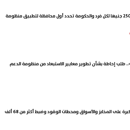
وداعا بطاقة التموين.. 250 جنيها لكل فرد والحكومة تحدد أول محافظة لتطبيق منظومة
تقالية 3 أشهر».. طلب إحاطة بشأن تطوير معايير الاستبعاد من منظومة الدعم
وزير التموين: حملات مكبرة على المخابز والأسواق ومحطات الوقود وضبط أكثر من 68 ألف