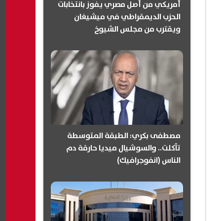
أمريكي من أصل مصري يفوز بانتخابات
الحزب الديمقراطي في ميشيغان
ويقترب من مجلس الشيوخ
(انفوجرافيك)
مصطفى بكري: الطبقة المتوسطة
تآكلت.. والسوشيال ميديا حارقة دم
الناس (انفوجرافيك)