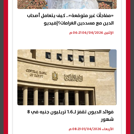
«مفاجآت غير متوقعة».. كيف يتعامل أصحاب
الدين مع مسددين الغرامات؟|فيديو
الإثنين 06/04/2026 06:21 م
فوائد الديون تقفز لـ1.6 تريليون جنيه في 8
شهور
الأربعاء 01/04/2026 08:23 م