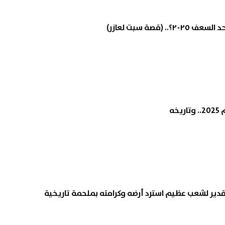
 (قصة سبت لعازر)
خه
وتقدير لشعب عظيم استرد أرضه وكرامته بملحمة تاريخية