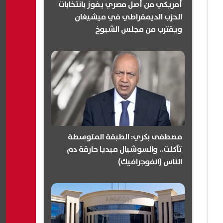
أمريكي من أصل مصري يفوز بانتخابات
الحزب الديمقراطي في ميشيغان
ويقترب من مجلس الشيوخ
(انفوجرافيك)
مصطفى بكري: الطبقة المتوسطة
تآكلت.. والسوشيال ميديا حارقة دم
الناس (انفوجرافيك)