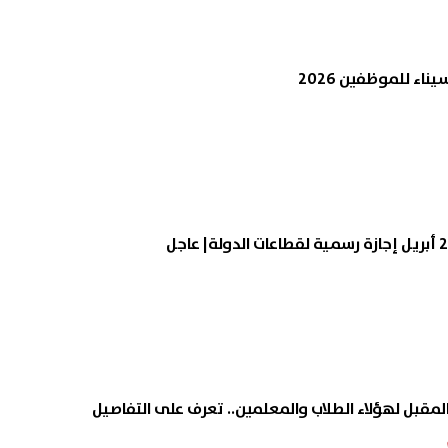
وظائف وزارة العمل 2026.. فرص
ناء للموظفين 2026
جديدة للشباب برواتب تصل لـ12.5 ألف
يغادرون الفريق في الميركاتو
الصيفي
07 أغسطس, 2026 11:52 م
مقبل لهؤلاء الطلاب والمعلمين.. تعرف على التفاصيل