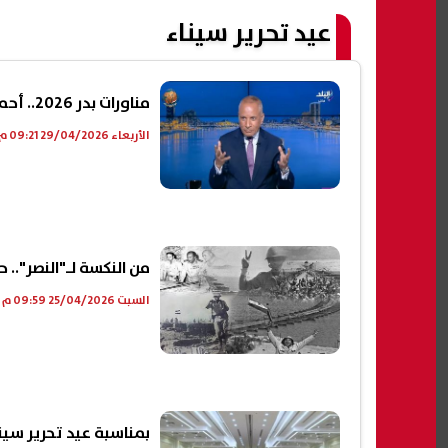
عيد تحرير سيناء
مناورات بدر 2026.. أحمد موسى: اللي حصل في سيناء يطمن كل المصريين|فيديو
الأربعاء 29/04/2026 09:21 م
من النكسة لـ"النصر".. حكاية 3 حروب صنعت الانتصار 
السبت 25/04/2026 09:59 م
بمناسبة عيد تحرير سيناء.. عفو رئاسي عن 