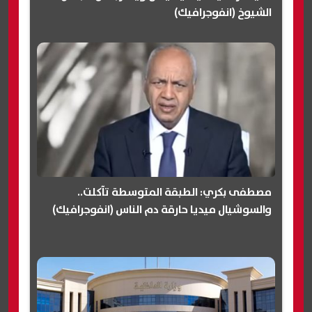
الشيوخ (انفوجرافيك)
مصطفى بكري: الطبقة المتوسطة تآكلت..
والسوشيال ميديا حارقة دم الناس (انفوجرافيك)