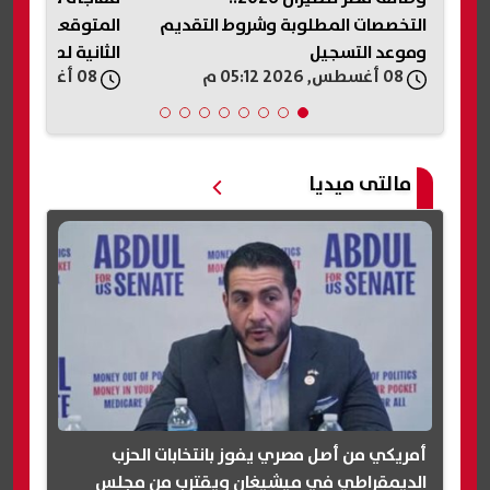
التخصصات المطلوبة وشروط التقديم
المتوقعة وأماكن 
وموعد التسجيل
الثانية لطلاب الثا
08 أغسطس, 2026 05:12 م
08 أغسطس, 2026 05:05 م
مالتى ميديا
أمريكي من أصل مصري يفوز بانتخابات الحزب
الديمقراطي في ميشيغان ويقترب من مجلس