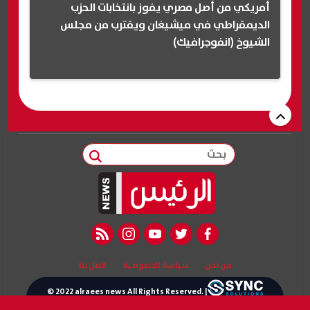
أمريكي من أصل مصري يفوز بانتخابات الحزب
الديمقراطي في ميشيغان ويقترب من مجلس
الشيوخ (انفوجرافيك)
بحث
rss feed
instagram
youtube
twitter
facebook
من نحن
سياسة الخصوصية
اتصل بنا
© 2022 alraees news All Rights Reserved. |