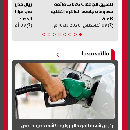
ريال مدريد يفوز على فيرينسفاروش
بعد تسريب وانفجا
في مباراة ودية استعدادًا للموسم
الإسماعيلية.. «ا
الجديد
على الحادث وإيق
08 أغسطس, 2026 10:22 م
08 أغسطس, 2026 10:22 م
مياه
مالتى ميديا
رئيس شعبة المواد البترولية يكشف حقيقة نقص