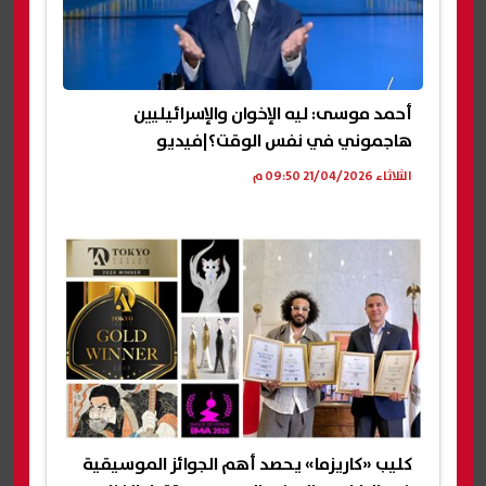
أحمد موسى: ليه الإخوان والإسرائيليين
هاجموني في نفس الوقت؟|فيديو
الثلاثاء 21/04/2026 09:50 م
كليب «كاريزما» يحصد أهم الجوائز الموسيقية