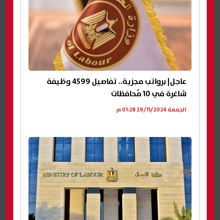
عاجل| برواتب مجزية.. تفاصيل 4599 وظيفة
شاغرة في 10 مُحافظات
الجمعة 29/11/2024 01:28 م