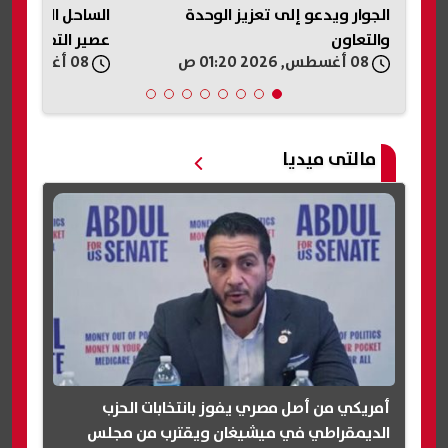
الساحل الشمالي: «ملقيتوش غير
بحضور نجوم الفن
عصير التفاح ده.. هيفتكروه حاجة
(صور)
08 أغسطس, 2026 01:18 ص
08 أغسطس, 2026 01:16 ص
تانية؟»
مالتى ميديا
أمريكي من أصل مصري يفوز بانتخابات الحزب
الديمقراطي في ميشيغان ويقترب من مجلس