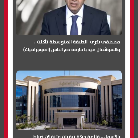
مصطفى بكري: الطبقة المتوسطة تآكلت..
والسوشيال ميديا حارقة دم الناس (انفوجرافيك)
بالأسماء.. قائمة حركة ترقيات وتنقلات ضباط