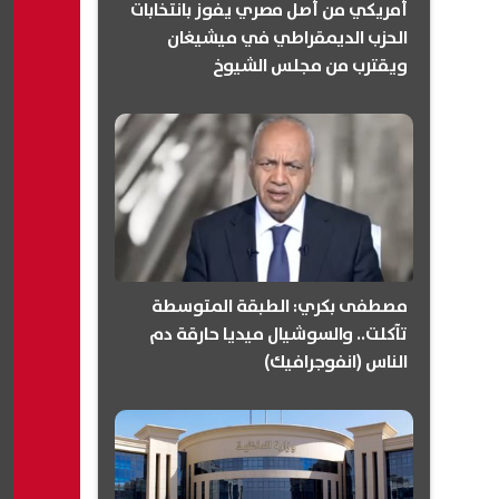
أمريكي من أصل مصري يفوز بانتخابات
الحزب الديمقراطي في ميشيغان
ويقترب من مجلس الشيوخ
(انفوجرافيك)
مصطفى بكري: الطبقة المتوسطة
تآكلت.. والسوشيال ميديا حارقة دم
الناس (انفوجرافيك)