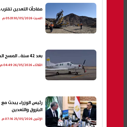
مفاجآت التعدين تقترب.. 100 ألف كيلومتر تحت مسح جوي|فيد
السبت 30/05/2026 05:33 م
بعد 42 سنة.. المسح الجوي بداية جديدة للتعدين في مصر|فيديو
الثلاثاء 26/05/2026 04:49 م
رئيس الوزراء يبحث مع 
البترول والتعدين
الإثنين 25/05/2026 07:16 م