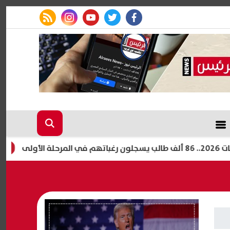
rss feed
instagram
youtube
twitter
facebook
في أول 