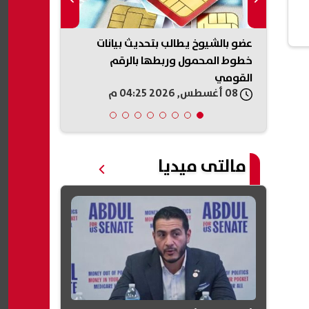
قية
عضو بالشيوخ يطالب بتحديث بيانات
التقديم للمدن
سبة نجاح
خطوط المحمول وربطها بالرقم
2026.. ال
القومي
ورابط التسجي
08 أغسطس, 2026 04:25 م
08 أغسطس, 2026 04:22 م
مالتى ميديا