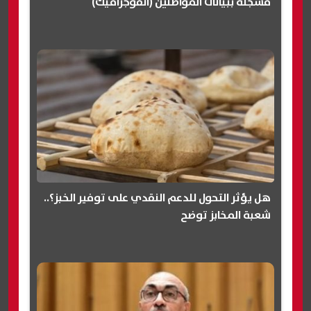
مسجلة ببيانات المواطنين (انفوجرافيك)
هل يؤثر التحول للدعم النقدي على توفير الخبز؟..
شعبة المخابز توضح