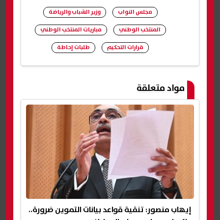
مجلس النواب
وزير الشباب والرياضة
المنتخب الوطني
مباريات المنتخب الوطني
قرارات التحكيم
طلبات إحاطة
شارك
مواد متعلقة
إيهاب منصور: تنقية قواعد بيانات التموين ضرورة..