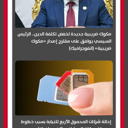
صكوك ضريبية جديدة لخفض تكلفة الدين.. الرئيس
السيسي يوافق على مقترح إصدار «صكوك
ضريبية» (انفوجرافيك)
إحالة شركات المحمول الأربع للنيابة بسبب خطوط